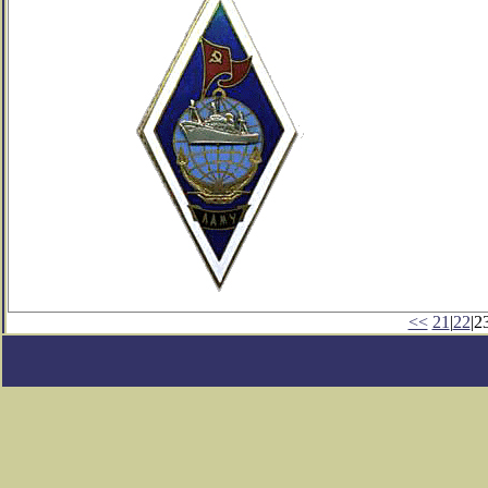
<<
21
|
22
|23