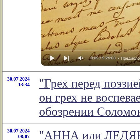
30.07.2024
"Грех перед поэзие
13:34
он грех не воспева
обозрении Соломо
30.07.2024
"АННА или ЛЕДЯН
08:07