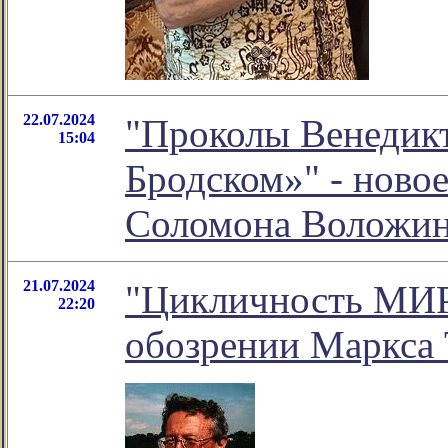
22.07.2024
"Проколы Венедикт
15:04
Бродском»" - ново
Соломона Воложи
21.07.2024
"Цикличность МИР
22:20
обозрении Маркса 