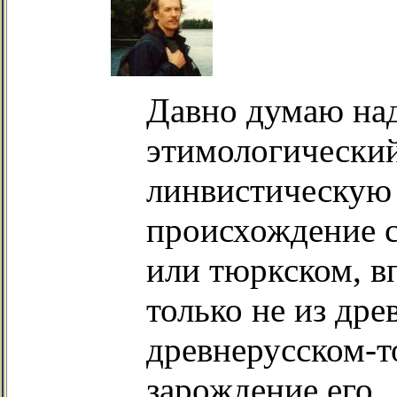
Давно думаю на
этимологический
линвистическую 
происхождение с
или тюркском, в
только не из дре
древнерусском-т
зарождение его.