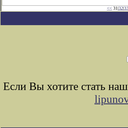
<<
31|
32
|
3
Если Вы хотите стать на
lipuno