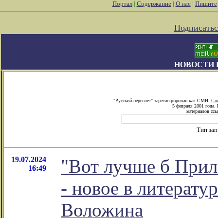
Портал
|
Содержание
|
О нас
|
Пишите
Подписатьс
НОВОСТИ 
"Русский переплет" зарегистрирован как СМИ.
Св
5 февраля 2001 года.
материалов ссы
Тип за
19.07.2024
"Вот лучше б Прил
16:49
- новое в литерат
Воложина