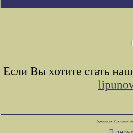
Если Вы хотите стать на
lipuno
Редколлегия
|
О журнале
|
Ав
Литера