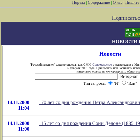
Портал
|
Содержание
|
О нас
|
Пишите
Подписатьс
НОВОСТИ 
Новости
"Русский переплет" зарегистрирован как СМИ.
Свидетельство
о регистрации в Мин
5 февраля 2001 года. При полном или частичном испо
материалов ссылка на www.pereplet.ru обязатель
Тип запроса:
"И"
"Или"
14.11.2000
170 лет со дня рождения Петра Александрович
11:04
14.11.2000
115 лет со дня рождения Сони Делоне (1885-19
11:00