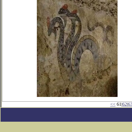
<<
61|
62
|
6