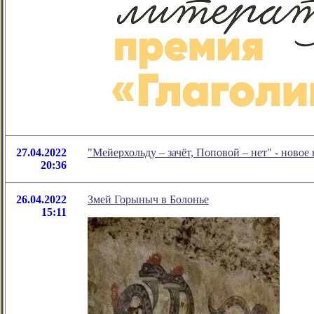
27.04.2022
"Мейерхольду – зачёт, Поповой – нет" - ново
20:36
26.04.2022
Змей Горыныч в Болонье
15:11