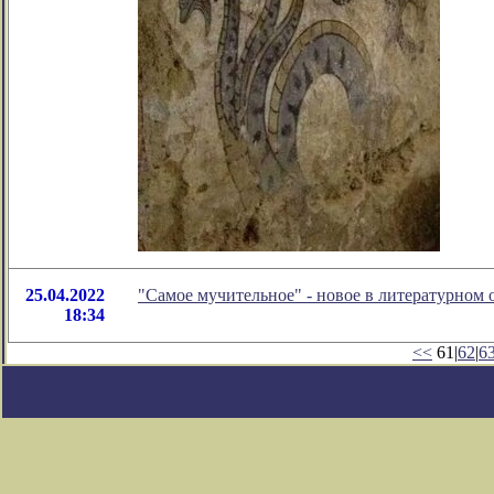
25.04.2022
"Самое мучительное" - новое в литературном
18:34
<<
61|
62
|
6