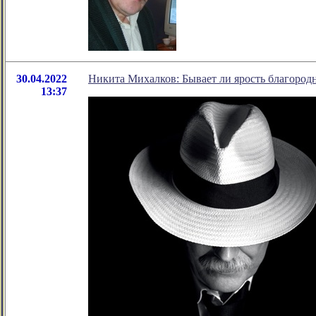
30.04.2022
Никита Михалков: Бывает ли ярость благород
13:37