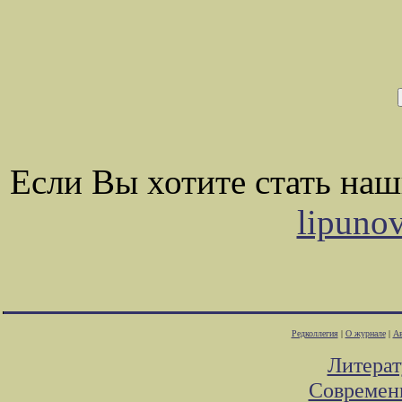
Если Вы хотите стать на
lipuno
Редколлегия
|
О журнале
|
Ав
Литера
Современ