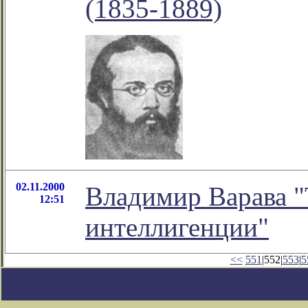
(1835-1889)
02.11.2000
Владимир Варава "
12:51
интеллигенции"
<<
551
|552|
553
|
5