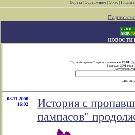
Портал
|
Содержание
|
О нас
|
Пишите
Подписатьс
НОВОСТИ 
"Русский переплет" зарегистрирован как СМИ.
Св
5 февраля 2001 года.
материалов ссы
Тип за
08.11.2000
История с пропав
16:02
пампасов" продолж