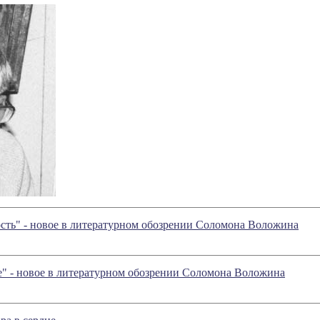
сть" - новое в литературном обозрении Соломона Воложина
е" - новое в литературном обозрении Соломона Воложина