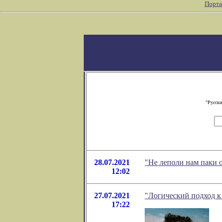
Порта
"Русски
28.07.2021
"Не леполи нам паки 
12:02
27.07.2021
"Логический подход к 
17:22