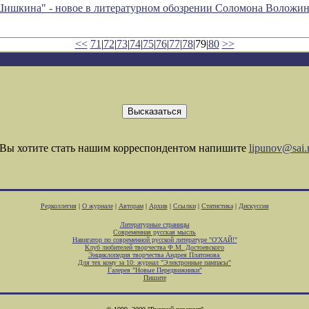
Шишкина" - новое в литературном обозрении Соломона Воложи
<<
71
|
72
|
73
|
74
|
75
|
76
|
77
|
78
|79|
80
>>
Вы хотите стать нашим корреспондентом напишите
lipunov@sai.
Редколлегия
|
О журнале
|
Авторам
|
Архив
|
Ссылки
|
Статистика
|
Дискуссия
Литературные страницы
Современная русская мысль
Навигатор по современной русской литературе "О'ХАЙ!"
Клуб любителей творчества Ф.М. Достоевского
Энциклопедия творчества Андрея Платонова
Для тех кому за 10: журнал "Электронные пампасы"
Галерея "Новые Передвижники"
Пишите