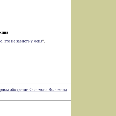
ожина
, это не зависть у меня
".
турном обозрении Соломона Воложина