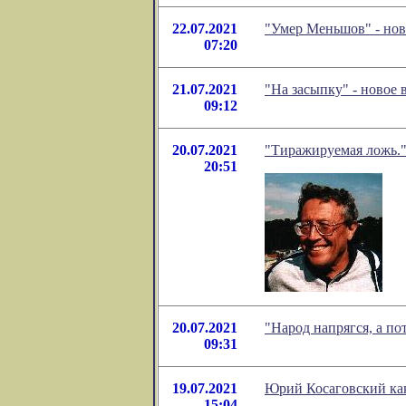
22.07.2021
"Умер Меньшов" - нов
07:20
21.07.2021
"На засыпку" - новое
09:12
20.07.2021
"Тиражируемая ложь."
20:51
20.07.2021
"Народ напрягся, а п
09:31
19.07.2021
Юрий Косаговский как
15:04