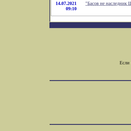
14.07.2021
"Басов не наследник 
09:10
Если 