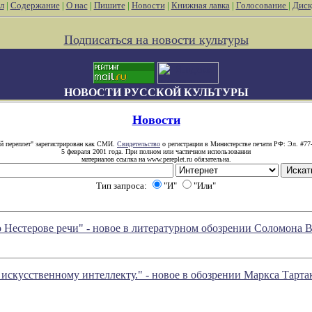
л
|
Содержание
|
О нас
|
Пишите
|
Новости
|
Книжная лавка
|
Голосование
|
Диск
Подписаться на новости культуры
НОВОСТИ РУССКОЙ КУЛЬТУРЫ
Новости
й переплет" зарегистрирован как СМИ.
Свидетельство
о регистрации в Министерстве печати РФ: Эл. #77
5 февраля 2001 года. При полном или частичном использовании
материалов ссылка на www.pereplet.ru обязательна.
Тип запроса:
"И"
"Или"
о Нестерове речи" - новое в литературном обозрении Соломона
искусственному интеллекту." - новое в обозрении Маркса Тарта