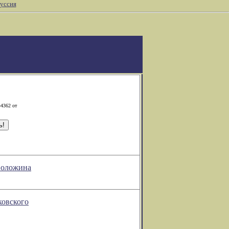
уссия
-4362 от
 Воложина
ковского