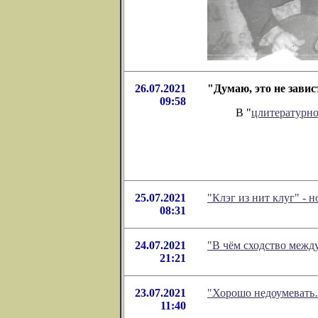
26.07.2021
"Думаю, это не зави
09:58
В "
цлитературн
25.07.2021
"Клэг из нит клуг" -
08:31
24.07.2021
"В чём сходство межд
21:21
23.07.2021
"Хорошо недоумевать
11:40