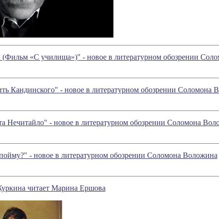
. (Фильм «С училища»)" - новое в литературном обозрении Сол
ить Кандинского" - новое в литературном обозрении Соломона 
 эта Нечитайло" - новое в литературном обозрении Соломона Во
 пойму?" - новое в литературном обозрении Соломона Воложина
уркина читает Марина Ершова