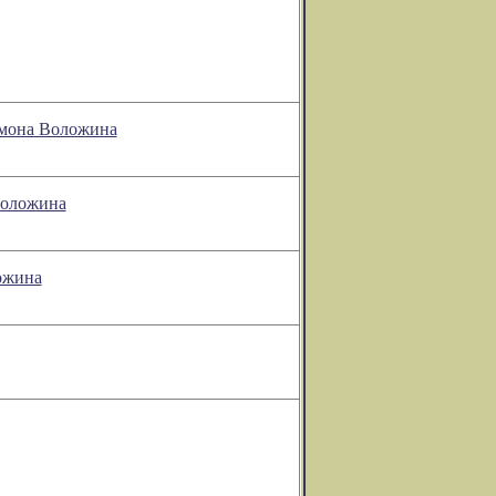
омона Воложина
Воложина
ложина