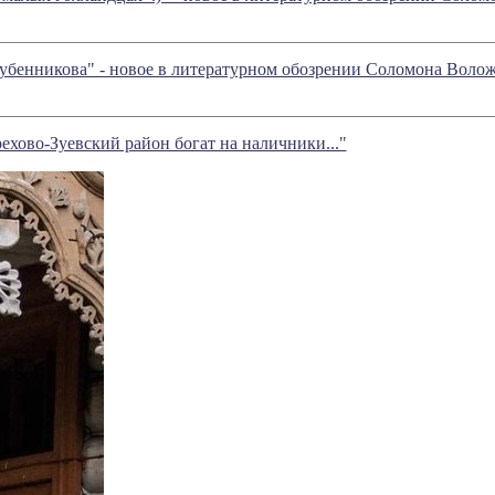
 Лубенникова" - новое в литературном обозрении Соломона Воло
ехово-Зуевский район богат на наличники..."