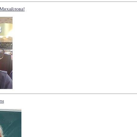
 Михайлова!
ти