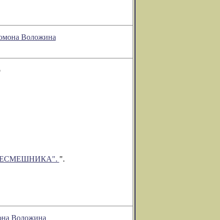
ломона Воложина
о
РЕСМЕШНИКА".
".
мона Воложина