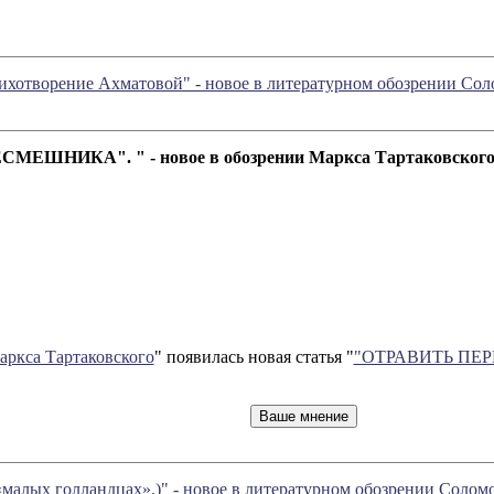
тихотворение Ахматовой" - новое в литературном обозрении Со
ЕШНИКА". " - новое в обозрении Маркса Тартаковског
аркса Тартаковского
" появилась новая статья "
"ОТРАВИТЬ ПЕ
 «малых голландцах».)" - новое в литературном обозрении Соло