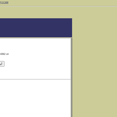
уссия
-4362 от