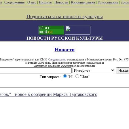
л
|
Содержание
|
О нас
|
Пишите
|
Новости
|
Книжная лавка
|
Голосование
|
Диск
Подписаться на новости культуры
НОВОСТИ РУССКОЙ КУЛЬТУРЫ
Новости
й переплет" зарегистрирован как СМИ.
Свидетельство
о регистрации в Министерстве печати РФ: Эл. #77
5 февраля 2001 года. При полном или частичном использовании
материалов ссылка на www.pereplet.ru обязательна.
Тип запроса:
"И"
"Или"
егов." - новое в обозрении Маркса Тартаковского