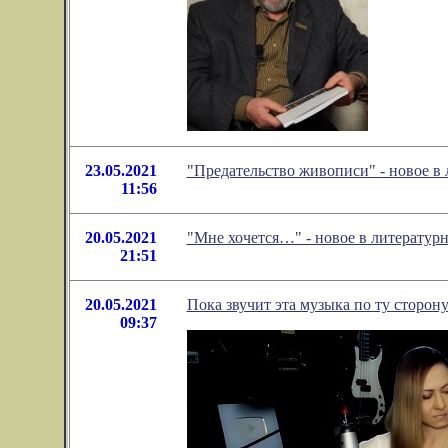
23.05.2021
"Предательство живописи" - новое 
11:56
20.05.2021
"Мне хочется…" - новое в литерату
21:51
20.05.2021
Пока звучит эта музыка по ту сторону
09:37