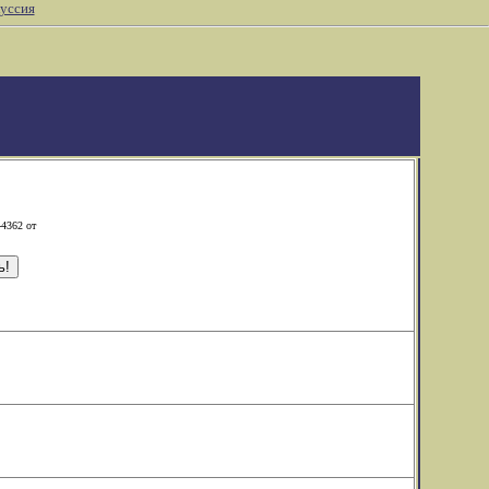
уссия
-4362 от