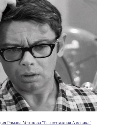
кция Романа Устинова "Разноэтажная Америка"