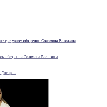
в литературном обозрении Соломона Воложина
рном обозрении Соломона Воложина
 Днепра...