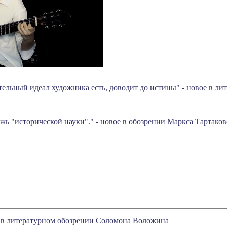
ательный идеал художника есть, доводит до истины" - новое в 
сторической науки"." - новое в обозрении Маркса Тартаков
е в литературном обозрении Соломона Воложина