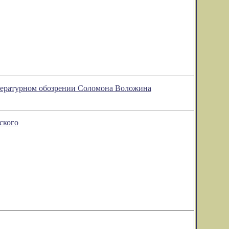
литературном обозрении Соломона Воложина
ского