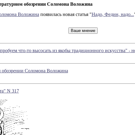
литературном обозрении Соломона Воложина
Соломона Воложина
появилась новая статья "
Надо, Федин, надо...
робуем что-то высосать из якобы традиционного искусства" - 
ом обозрении Соломона Воложина
та" N 317