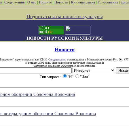
л
|
Содержание
|
О нас
|
Пишите
|
Новости
|
Книжная лавка
|
Голосование
|
Диск
Подписаться на новости культуры
НОВОСТИ РУССКОЙ КУЛЬТУРЫ
Новости
й переплет" зарегистрирован как СМИ.
Свидетельство
о регистрации в Министерстве печати РФ: Эл. #77
5 февраля 2001 года. При полном или частичном использовании
материалов ссылка на www.pereplet.ru обязательна.
Тип запроса:
"И"
"Или"
урном обозрении Соломона Воложина
е в литературном обозрении Соломона Воложина