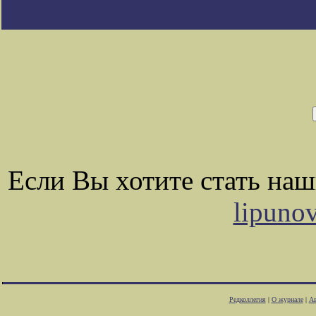
Если Вы хотите стать на
lipuno
Редколлегия
|
О журнале
|
Ав