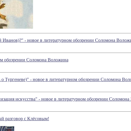
й Иванов)?" - новое в литературном обозрении Соломона Волож
ном обозрении Соломона Воложина
ь о Тургеневе)" - новое в литературном обозрении Соломона Во
низация искусства" - новое в литературном обозрении Соломон
й разговор с Клёсовым!