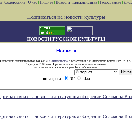
л
|
Содержание
|
О нас
|
Пишите
|
Новости
|
Книжная лавка
|
Голосование
|
Диск
Подписаться на новости культуры
НОВОСТИ РУССКОЙ КУЛЬТУРЫ
Новости
й переплет" зарегистрирован как СМИ.
Свидетельство
о регистрации в Министерстве печати РФ: Эл. #77
5 февраля 2001 года. При полном или частичном использовании
материалов ссылка на www.pereplet.ru обязательна.
Тип запроса:
"И"
"Или"
артинах своих" - новое в литературном обозрении Соломона Во
артинах своих" - новое в литературном обозрении Соломона Во