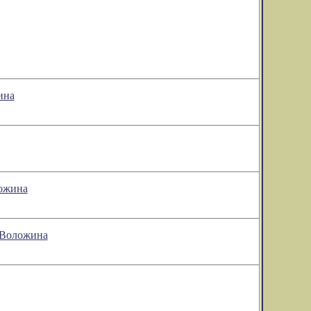
ина
ложина
а Воложина