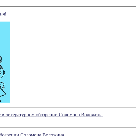
ия!
е в литературном обозрении Соломона Воложина
 обозрении Соломона Воложина