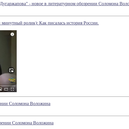
 Дугаржапова" - новое в литературном обозрении Соломона Вол
и минутный ролик): Как писалась история России.
рении Соломона Воложина
озрении Соломона Воложина