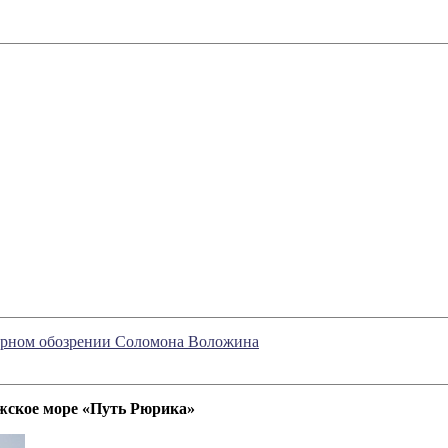
турном обозрении Соломона Воложина
жское море «Путь Рюрика»