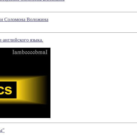
нии Соломона Воложина
 английского языка.
ы"