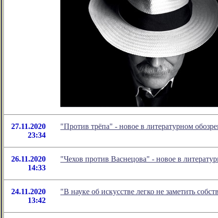
27.11.2020
"Против трёпа" - новое в литературном обоз
23:34
26.11.2020
"Чехов против Васнецова" - новое в литерат
14:33
24.11.2020
"В науке об искусстве легко не заметить соб
13:42