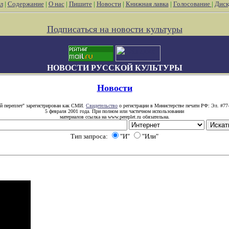
л
|
Содержание
|
О нас
|
Пишите
|
Новости
|
Книжная лавка
|
Голосование
|
Диск
Подписаться на новости культуры
НОВОСТИ РУССКОЙ КУЛЬТУРЫ
Новости
й переплет" зарегистрирован как СМИ.
Свидетельство
о регистрации в Министерстве печати РФ: Эл. #77
5 февраля 2001 года. При полном или частичном использовании
материалов ссылка на www.pereplet.ru обязательна.
Тип запроса:
"И"
"Или"