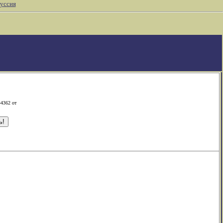
уссия
-4362 от