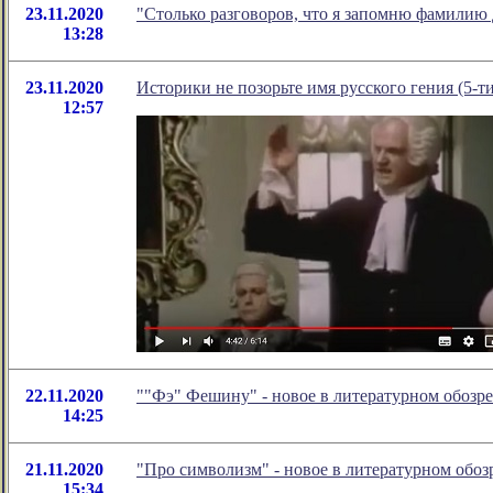
23.11.2020
"Столько разговоров, что я запомню фамилию
13:28
23.11.2020
Историки не позорьте имя русского гения (5-т
12:57
22.11.2020
""Фэ" Фешину" - новое в литературном обоз
14:25
21.11.2020
"Про символизм" - новое в литературном об
15:34