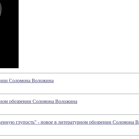
рении Соломона Воложина
урном обозрении Соломона Воложина
ственную глупость" - новое в литературном обозрении Соломона 