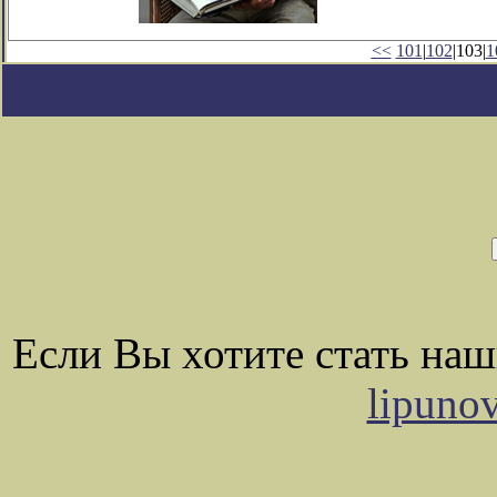
<<
101
|
102
|103|
1
Если Вы хотите стать на
lipuno