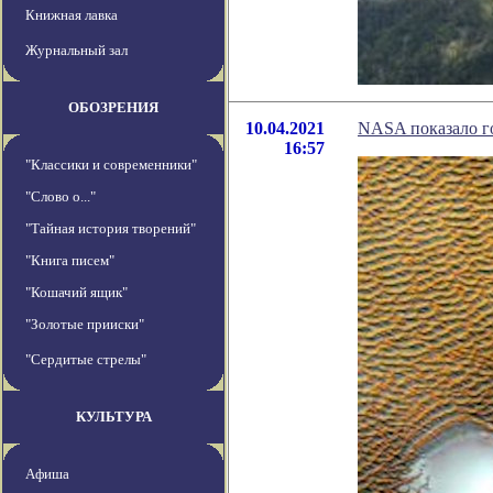
Книжная лавка
Журнальный зал
ОБОЗРЕНИЯ
10.04.2021
NASA показало г
16:57
"Классики и современники"
"Слово о..."
"Тайная история творений"
"Книга писем"
"Кошачий ящик"
"Золотые прииски"
"Сердитые стрелы"
КУЛЬТУРА
Афиша