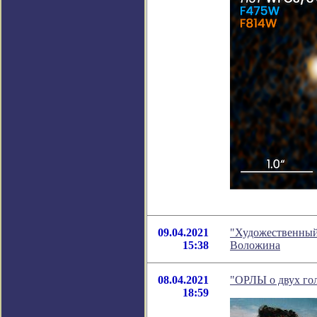
09.04.2021
"Художественный 
15:38
Воложина
08.04.2021
"ОРЛЫ о двух гол
18:59