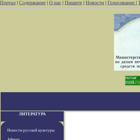
Портал
|
Содержание
|
О нас
|
Пишите
|
Новости
|
Голосование
|
ЛИТЕРАТУРА
Новости русской культуры
Афиша