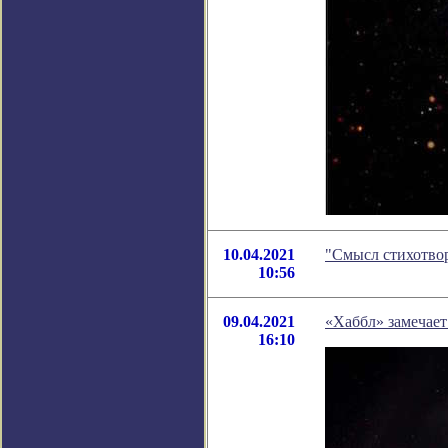
10.04.2021
"Смысл стихотво
10:56
09.04.2021
«Хаббл» замечает
16:10