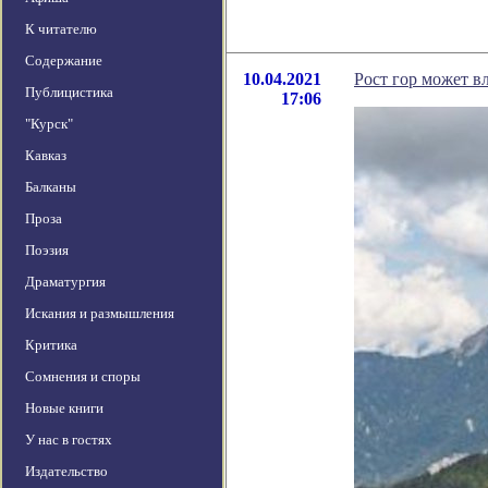
К читателю
Содержание
10.04.2021
Рост гор может в
Публицистика
17:06
"Курск"
Кавказ
Балканы
Проза
Поэзия
Драматургия
Искания и размышления
Критика
Сомнения и споры
Новые книги
У нас в гостях
Издательство