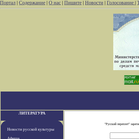
Портал
|
Содержание
|
О нас
|
Пишите
|
Новости
|
Голосование
|
ЛИТЕРАТУРА
"Русский переплет" заре
Новости русской культуры
Афиша