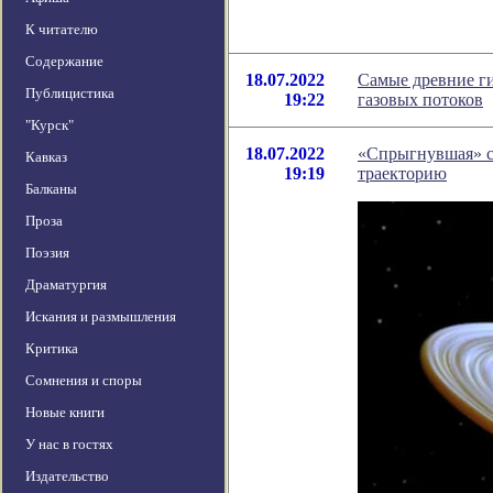
К читателю
Содержание
18.07.2022
Самые древние ги
Публицистика
19:22
газовых потоков
"Курск"
18.07.2022
«Спрыгнувшая» с
Кавказ
19:19
траекторию
Балканы
Проза
Поэзия
Драматургия
Искания и размышления
Критика
Сомнения и споры
Новые книги
У нас в гостях
Издательство