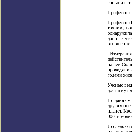
составить 
Профессор 
Профессор Ц
точному пои
обнаружила
данные, что
отношении 
"Измерения
действитель
нашей Солне
проходят ор
годами жизн
Ученые выя
достигнут з
По данным 
другим оце
планет. Кро
000, и нов
Исследовате
надежде узн