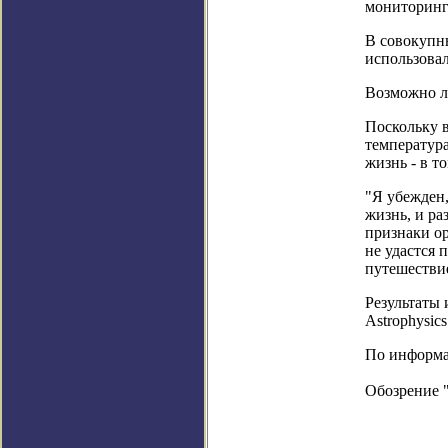
мониторинга
В совокупны
использовал
Возможно л
Поскольку в
температура
жизнь - в т
"Я убежден,
жизнь, и р
признаки ор
не удастся 
путешествие
Результаты
Astrophysics
По информац
Обозрение 