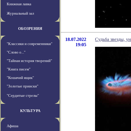
Книжная лавка
Журнальный зал
ОБОЗРЕНИЯ
18.07.2022
Судьба звезды, 
"Классики и современники"
19:05
"Слово о..."
"Тайная история творений"
"Книга писем"
"Кошачий ящик"
"Золотые прииски"
"Сердитые стрелы"
КУЛЬТУРА
Афиша