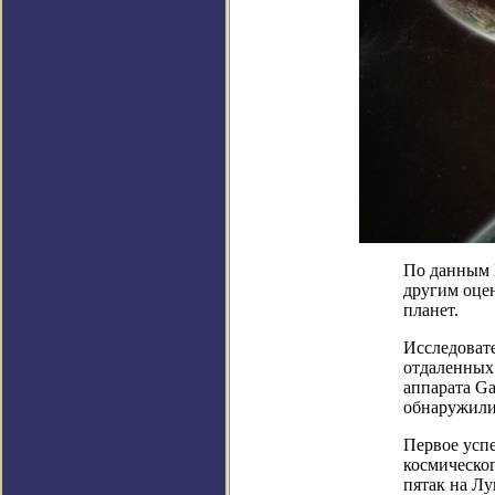
По данным 
другим оце
планет.
Исследоват
отдаленных
аппарата Ga
обнаружили 
Первое усп
космическог
пятак на Лу