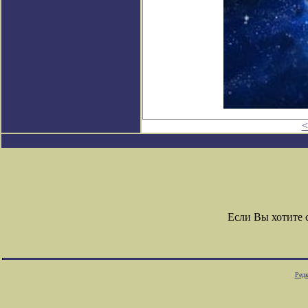
<
Если Вы хотите
Редк