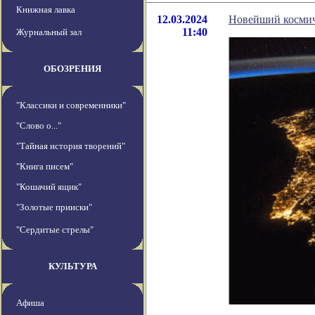
Книжная лавка
12.03.2024
Новейший космич
11:40
Журнальный зал
ОБОЗРЕНИЯ
"Классики и современники"
"Слово о..."
"Тайная история творений"
"Книга писем"
"Кошачий ящик"
"Золотые прииски"
"Сердитые стрелы"
КУЛЬТУРА
Афиша