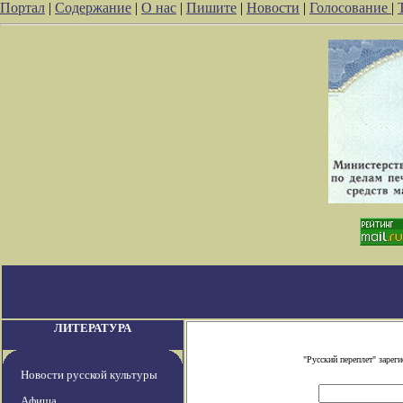
Портал
|
Содержание
|
О нас
|
Пишите
|
Новости
|
Голосование
|
ЛИТЕРАТУРА
"Русский переплет" заре
Новости русской культуры
Афиша