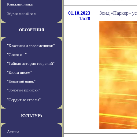
Книжная лавка
01.10.2023
Зонд «Паркер» ус
Журнальный зал
15:28
ОБОЗРЕНИЯ
"Классики и современники"
"Слово о..."
"Тайная история творений"
"Книга писем"
"Кошачий ящик"
"Золотые прииски"
"Сердитые стрелы"
КУЛЬТУРА
Афиша