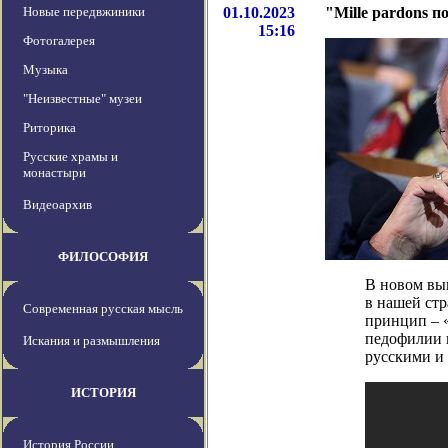
Новые передвжиники
01.10.2023
"Mille pardons п
15:16
Фотогалерея
Музыка
"Неизвестные" музеи
Риторика
Русские храмы и
монастыри
Видеоархив
ФИЛОСОФИЯ
В новом вы
в нашей стр
Современная русская мысль
принцип – «
педофилии в
Искания и размышления
русскими и 
ИСТОРИЯ
История России