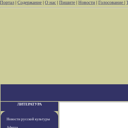
Портал
|
Содержание
|
О нас
|
Пишите
|
Новости
|
Голосование
|
ЛИТЕРАТУРА
Новости русской культуры
Афиша