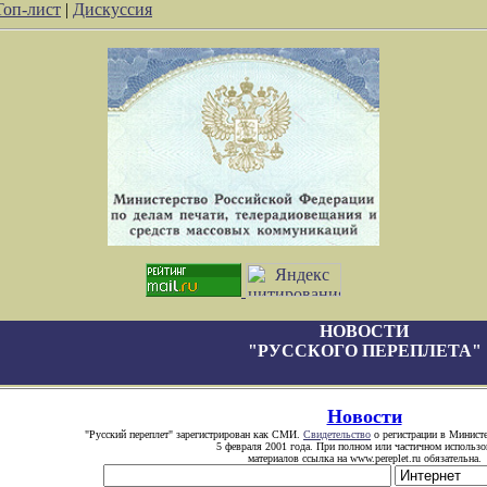
Топ-лист
|
Дискуссия
НОВОСТИ
"РУССКОГО ПЕРЕПЛЕТА"
Новости
"Русский переплет" зарегистрирован как СМИ.
Свидетельство
о регистрации в Министе
5 февраля 2001 года. При полном или частичном использо
материалов ссылка на www.pereplet.ru обязательна.