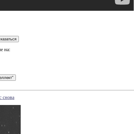
е на:
с снова