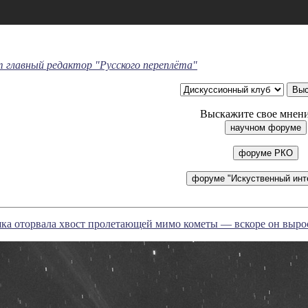
т главный редактор "Русского переплёта"
Выскажите свое мнени
ка оторвала хвост пролетающей мимо кометы — вскоре он выро