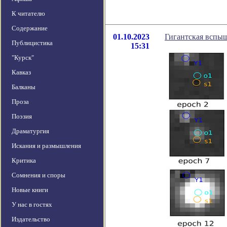
К читателю
Содержание
01.10.2023
Гигантская вспыш
Публицистика
15:31
"Курск"
Кавказ
Балканы
Проза
Поэзия
Драматургия
Искания и размышления
Критика
Сомнения и споры
Новые книги
У нас в гостях
Издательство