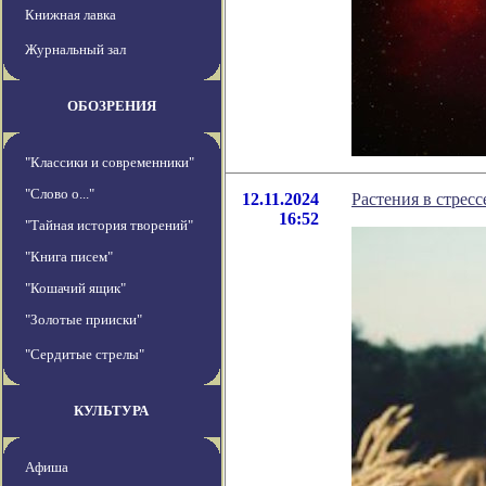
Книжная лавка
Журнальный зал
ОБОЗРЕНИЯ
"Классики и современники"
"Слово о..."
12.11.2024
Растения в стрес
16:52
"Тайная история творений"
"Книга писем"
"Кошачий ящик"
"Золотые прииски"
"Сердитые стрелы"
КУЛЬТУРА
Афиша