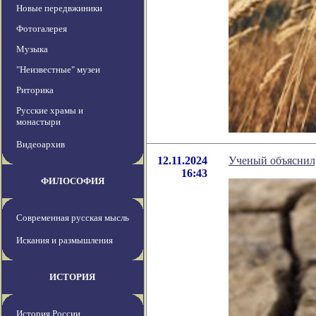
Новые передвжиники
Фотогалерея
Музыка
"Неизвестные" музеи
Риторика
Русские храмы и
монастыри
Видеоархив
12.11.2024
Ученый объяснил,
16:43
ФИЛОСОФИЯ
Современная русская мысль
Искания и размышления
ИСТОРИЯ
История России