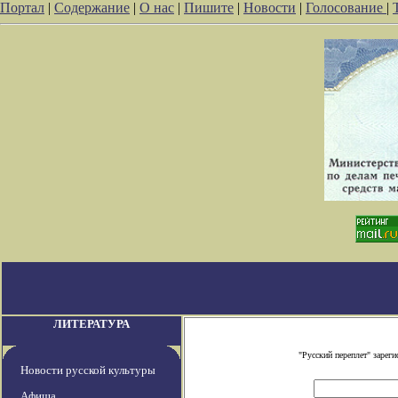
Портал
|
Содержание
|
О нас
|
Пишите
|
Новости
|
Голосование
|
ЛИТЕРАТУРА
"Русский переплет" заре
Новости русской культуры
Афиша