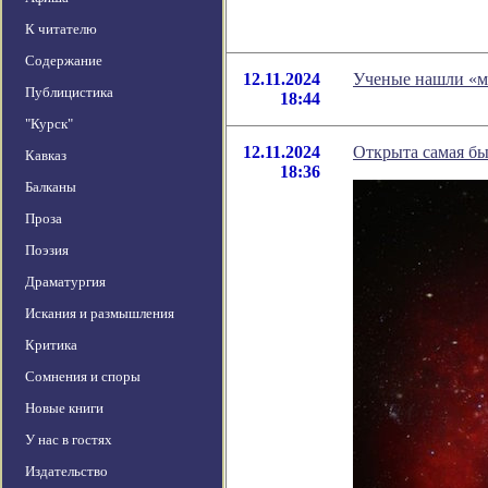
К читателю
Содержание
12.11.2024
Ученые нашли «ме
Публицистика
18:44
"Курск"
12.11.2024
Открыта самая бы
Кавказ
18:36
Балканы
Проза
Поэзия
Драматургия
Искания и размышления
Критика
Сомнения и споры
Новые книги
У нас в гостях
Издательство