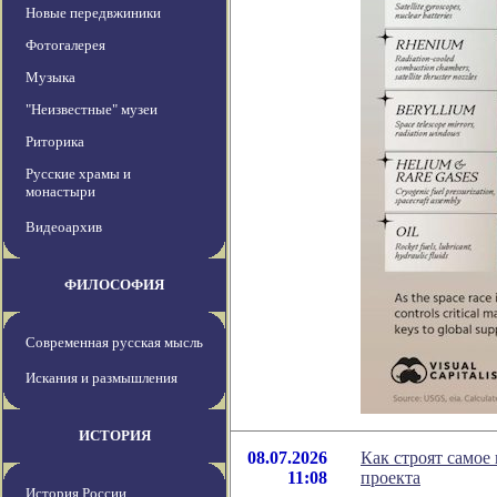
Новые передвжиники
Фотогалерея
Музыка
"Неизвестные" музеи
Риторика
Русские храмы и
монастыри
Видеоархив
ФИЛОСОФИЯ
Современная русская мысль
Искания и размышления
ИСТОРИЯ
08.07.2026
Как строят самое
11:08
проекта
История России