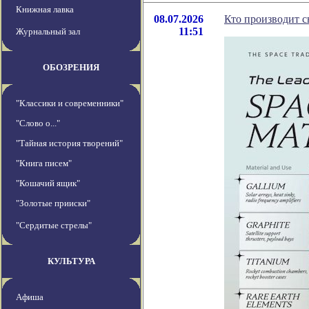
Книжная лавка
08.07.2026
Кто производит с
11:51
Журнальный зал
ОБОЗРЕНИЯ
"Классики и современники"
"Слово о..."
"Тайная история творений"
"Книга писем"
"Кошачий ящик"
"Золотые прииски"
"Сердитые стрелы"
КУЛЬТУРА
Афиша