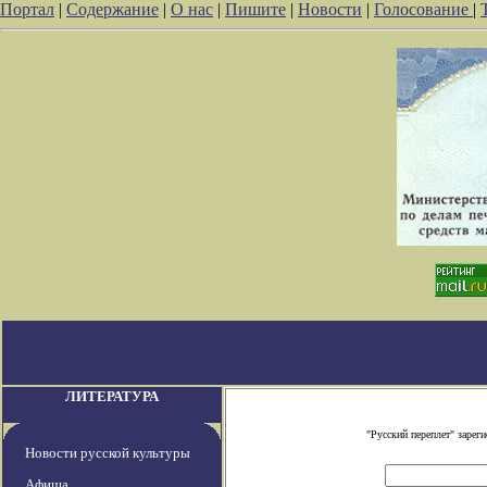
Портал
|
Содержание
|
О нас
|
Пишите
|
Новости
|
Голосование
|
ЛИТЕРАТУРА
"Русский переплет" заре
Новости русской культуры
Афиша