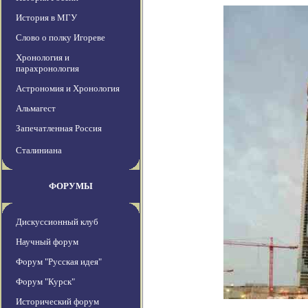
История в МГУ
Слово о полку Игореве
Хронология и
парахронология
Астрономия и Хронология
Альмагест
Запечатленная Россия
Сталиниана
ФОРУМЫ
Дискуссионный клуб
Научный форум
Форум "Русская идея"
Форум "Курск"
Исторический форум