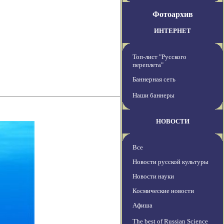
Фотоархив
ИНТЕРНЕТ
Топ-лист "Русского
переплета"
Баннерная сеть
Наши баннеры
НОВОСТИ
Все
Новости русской культуры
Новости науки
Космические новости
Афиша
The best of Russian Science