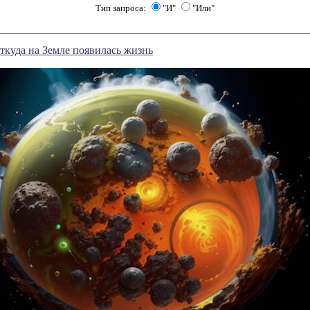
Тип запроса:
"И"
"Или"
ткуда на Земле появилась жизнь