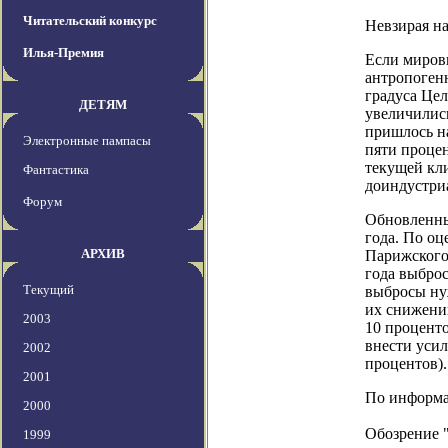
Читательский конкурс
Невзирая на
Илья-Премия
Если миров
антропогенн
градуса Цел
ДЕТЯМ
увеличились
пришлось н
Электронные пампасы
пяти процен
текущей кли
Фантастика
доиндустри
Форум
Обновленны
года. По о
АРХИВ
Парижского 
года выброс
Текущий
выбросы нуж
их снижению
2003
10 проценто
внести усил
2002
процентов).
2001
По информац
2000
Обозрение 
1999