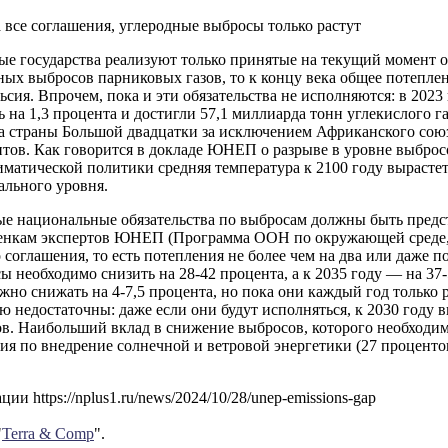
 все соглашения, углеродные выбросы только растут
ые государства реализуют только принятые на текущий момент о
ых выбросов парниковых газов, то к концу века общее потеплен
ьсия. Впрочем, пока и эти обязательства не исполняются: в 202
 на 1,3 процента и достигли 57,1 миллиарда тонн углекислого г
а страны Большой двадцатки за исключением Африканского союз
тов. Как говорится в докладе ЮНЕП о разрыве в уровне выбросо
матической политики средняя температура к 2100 году вырастет 
ального уровня.
е национальные обязательства по выбросам должны быть предс
ценкам экспертов ЮНЕП (Программа ООН по окружающей среде,)
соглашения, то есть потепления не более чем на два или даже по
ы необходимо снизить на 28-42 процента, а к 2035 году — на 37-
но снижать на 4-7,5 процента, но пока они каждый год только р
 недостаточны: даже если они будут исполняться, к 2030 году в
в. Наибольший вклад в снижение выбросов, которого необходимо
ия по внедрение солнечной и ветровой энергетики (27 процентов
ии https://nplus1.ru/news/2024/10/28/unep-emissions-gap
"
Terra & Comp
".