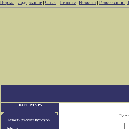
Портал
|
Содержание
|
О нас
|
Пишите
|
Новости
|
Голосование
|
ЛИТЕРАТУРА
"Русски
Новости русской культуры
Афиша