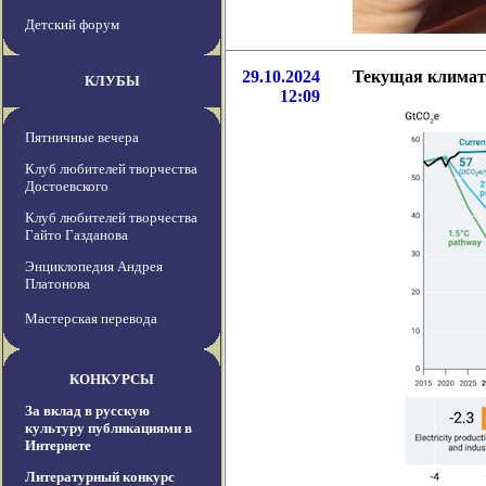
Детский форум
29.10.2024
Текущая климати
КЛУБЫ
12:09
Пятничные вечера
Клуб любителей творчества
Достоевского
Клуб любителей творчества
Гайто Газданова
Энциклопедия Андрея
Платонова
Мастерская перевода
КОНКУРСЫ
За вклад в русскую
культуру публикациями в
Интернете
Литературный конкурс