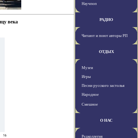
Научпоп
РАДИО
нцу века
Читают и поют авторы РП
ОТДЫХ
Музеи
Игры
Песни русского застолья
Народное
Смешное
О НАС
Редколлегия