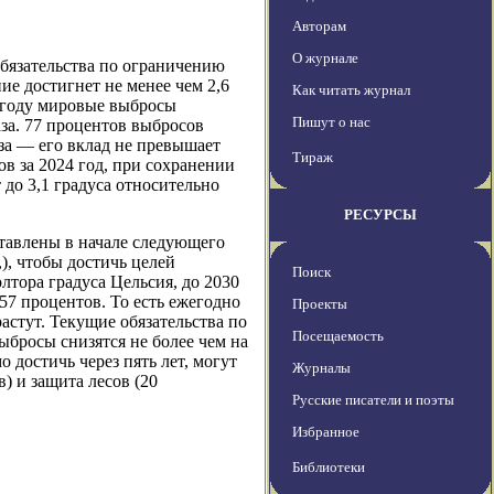
Авторам
О журнале
бязательства по ограничению
ие достигнет не менее чем 2,6
Как читать журнал
3 году мировые выбросы
Пишут о нас
аза. 77 процентов выбросов
а — его вклад не превышает
Тираж
в за 2024 год, при сохранении
до 3,1 градуса относительно
РЕСУРСЫ
тавлены в начале следующего
, чтобы достичь целей
Поиск
лтора градуса Цельсия, до 2030
57 процентов. То есть ежегодно
Проекты
астут. Текущие обязательства по
Посещаемость
ыбросы снизятся не более чем на
 достичь через пять лет, могут
Журналы
) и защита лесов (20
Русские писатели и поэты
Избранное
Библиотеки