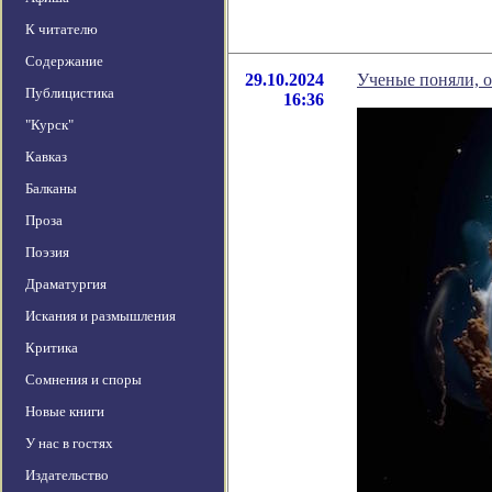
К читателю
Содержание
29.10.2024
Ученые поняли, о
Публицистика
16:36
"Курск"
Кавказ
Балканы
Проза
Поэзия
Драматургия
Искания и размышления
Критика
Сомнения и споры
Новые книги
У нас в гостях
Издательство