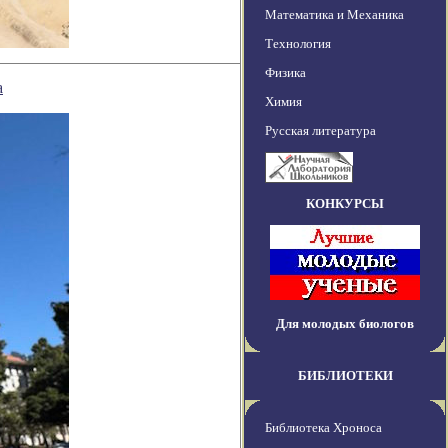
Математика и Механика
Технология
Физика
а
Химия
Русская литература
КОНКУРСЫ
Для молодых биологов
БИБЛИОТЕКИ
Библиотека Хроноса