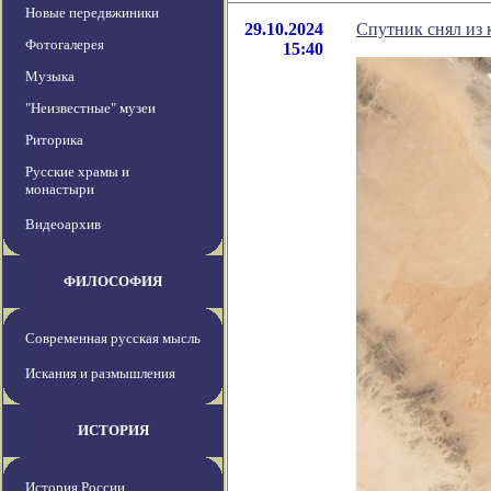
Новые передвжиники
29.10.2024
Спутник снял из 
Фотогалерея
15:40
Музыка
"Неизвестные" музеи
Риторика
Русские храмы и
монастыри
Видеоархив
ФИЛОСОФИЯ
Современная русская мысль
Искания и размышления
ИСТОРИЯ
История России