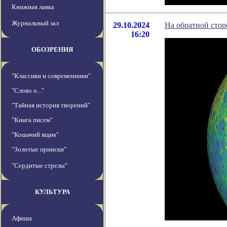
Книжная лавка
Журнальный зал
29.10.2024
На обратной стор
16:20
ОБОЗРЕНИЯ
"Классики и современники"
"Слово о..."
"Тайная история творений"
"Книга писем"
"Кошачий ящик"
"Золотые прииски"
"Сердитые стрелы"
КУЛЬТУРА
Афиша