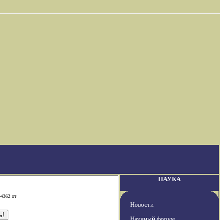
НАУКА
-4362 от
Новости
Научный форум