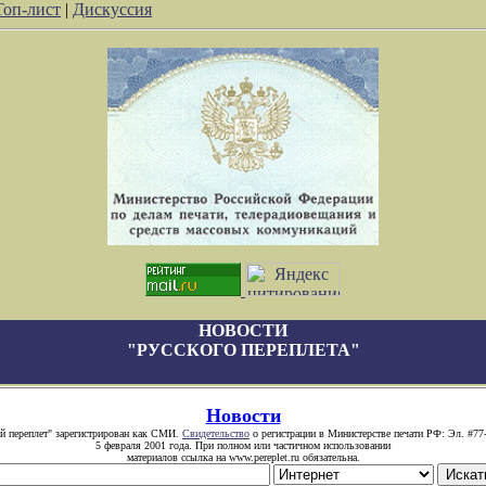
Топ-лист
|
Дискуссия
НОВОСТИ
"РУССКОГО ПЕРЕПЛЕТА"
Новости
й переплет" зарегистрирован как СМИ.
Свидетельство
о регистрации в Министерстве печати РФ: Эл. #77
5 февраля 2001 года. При полном или частичном использовании
материалов ссылка на www.pereplet.ru обязательна.