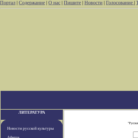
Портал
|
Содержание
|
О нас
|
Пишите
|
Новости
|
Голосование
|
ЛИТЕРАТУРА
"Русски
Новости русской культуры
Афиша