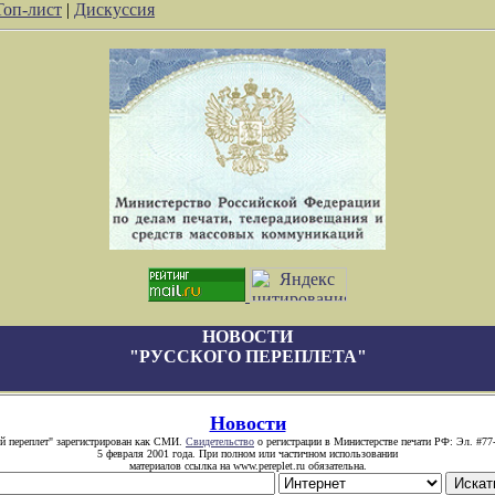
Топ-лист
|
Дискуссия
НОВОСТИ
"РУССКОГО ПЕРЕПЛЕТА"
Новости
й переплет" зарегистрирован как СМИ.
Свидетельство
о регистрации в Министерстве печати РФ: Эл. #77
5 февраля 2001 года. При полном или частичном использовании
материалов ссылка на www.pereplet.ru обязательна.