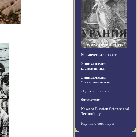
Космические новости
Энциклопедия
космонавтика
Энциклопедия
"Естествознание"
Журнальный зал
Физматлит
News of Russian Science and
Technology
Научные семинары