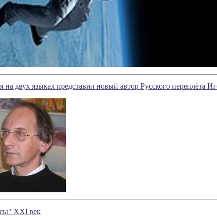
ая на двух языках представил новый автор Русского переплёта И
сы" XXI век