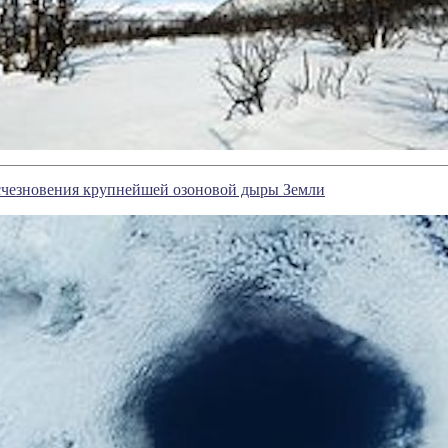
счезновения крупнейшей озоновой дыры Земли