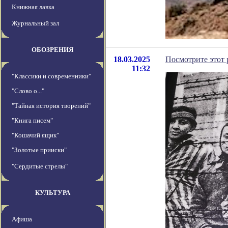
Книжная лавка
Журнальный зал
ОБОЗРЕНИЯ
18.03.2025
Посмотрите этот 
11:32
"Классики и современники"
"Слово о..."
"Тайная история творений"
"Книга писем"
"Кошачий ящик"
"Золотые прииски"
"Сердитые стрелы"
КУЛЬТУРА
Афиша