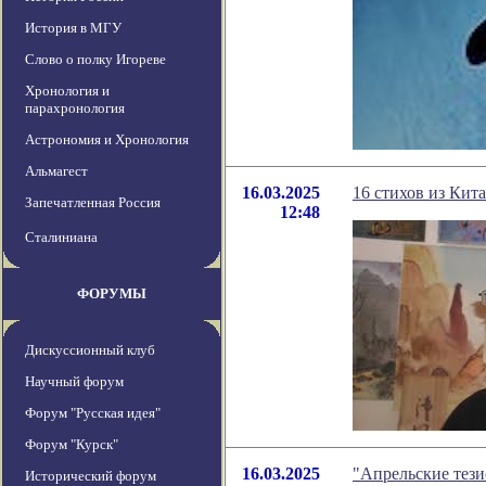
История в МГУ
Слово о полку Игореве
Хронология и
парахронология
Астрономия и Хронология
Альмагест
16.03.2025
16 стихов из Кит
Запечатленная Россия
12:48
Сталиниана
ФОРУМЫ
Дискуссионный клуб
Научный форум
Форум "Русская идея"
Форум "Курск"
16.03.2025
"Апрельские тези
Исторический форум