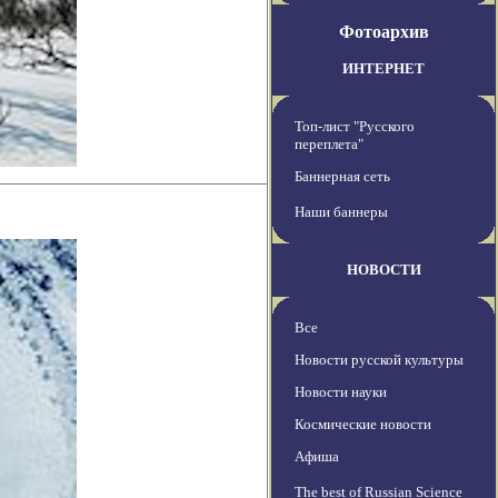
Фотоархив
ИНТЕРНЕТ
Топ-лист "Русского
переплета"
Баннерная сеть
Наши баннеры
НОВОСТИ
Все
Новости русской культуры
Новости науки
Космические новости
Афиша
The best of Russian Science