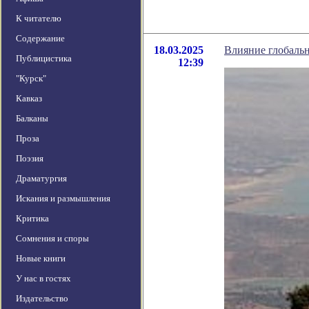
К читателю
Содержание
18.03.2025
Влияние глобаль
Публицистика
12:39
"Курск"
Кавказ
Балканы
Проза
Поэзия
Драматургия
Искания и размышления
Критика
Сомнения и споры
Новые книги
У нас в гостях
Издательство