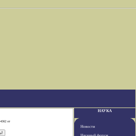
НАУКА
-4362 от
Новости
Научный форум