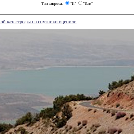
Тип запроса:
"И"
"Или"
ной катастрофы на спутники оценили