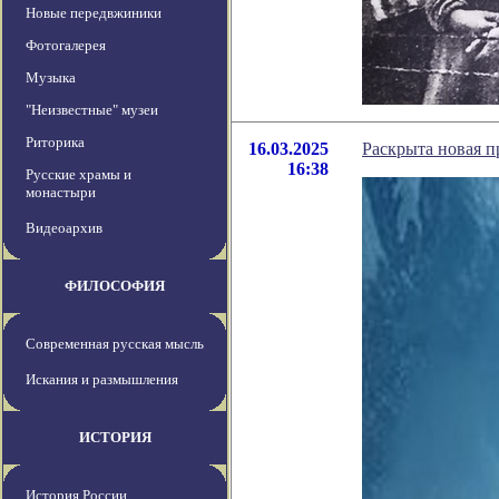
Новые передвжиники
Фотогалерея
Музыка
"Неизвестные" музеи
Риторика
16.03.2025
Раскрыта новая п
16:38
Русские храмы и
монастыри
Видеоархив
ФИЛОСОФИЯ
Современная русская мысль
Искания и размышления
ИСТОРИЯ
История России