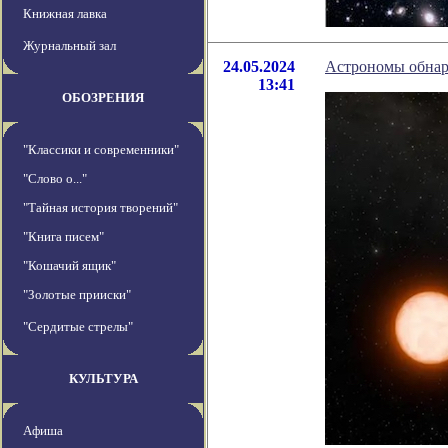
Книжная лавка
Журнальный зал
24.05.2024
Астрономы обнар
13:41
ОБОЗРЕНИЯ
"Классики и современники"
"Слово о..."
"Тайная история творений"
"Книга писем"
"Кошачий ящик"
"Золотые прииски"
"Сердитые стрелы"
КУЛЬТУРА
Афиша