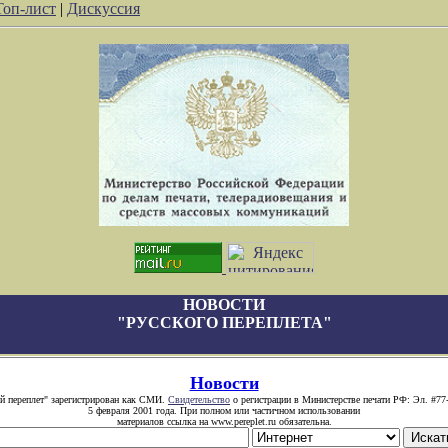
Топ-лист
|
Дискуссия
НОВОСТИ
"РУССКОГО ПЕРЕПЛЕТА"
Новости
й переплет" зарегистрирован как СМИ.
Свидетельство
о регистрации в Министерстве печати РФ: Эл. #77
5 февраля 2001 года. При полном или частичном использовании
материалов ссылка на www.pereplet.ru обязательна.