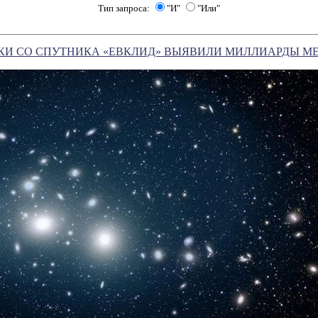
Тип запроса:
"И"
"Или"
КИ СО СПУТНИКА «ЕВКЛИД» ВЫЯВИЛИ МИЛЛИАРДЫ М