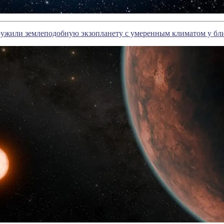
ужили землеподобную экзопланету с умеренным климатом у бли