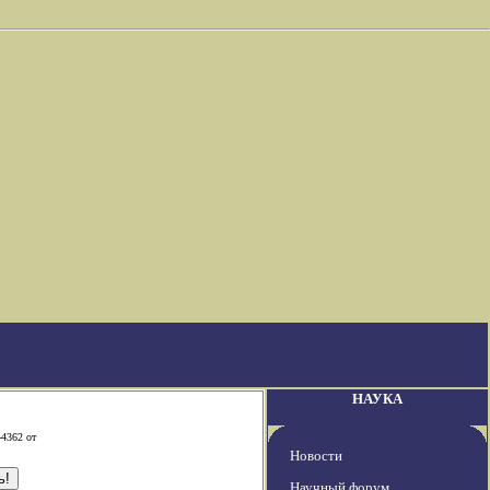
НАУКА
-4362 от
Новости
Научный форум