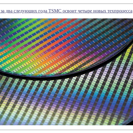
: за два следующих года TSMC освоит четыре новых техпроцесса