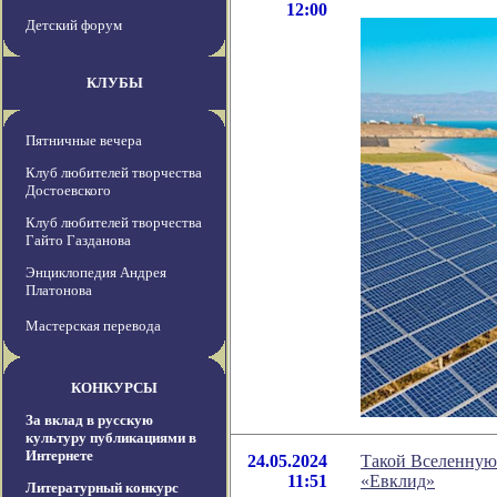
12:00
Детский форум
КЛУБЫ
Пятничные вечера
Клуб любителей творчества
Достоевского
Клуб любителей творчества
Гайто Газданова
Энциклопедия Андрея
Платонова
Мастерская перевода
КОНКУРСЫ
За вклад в русскую
культуру публикациями в
Интернете
24.05.2024
Такой Вселенную
11:51
«Евклид»
Литературный конкурс