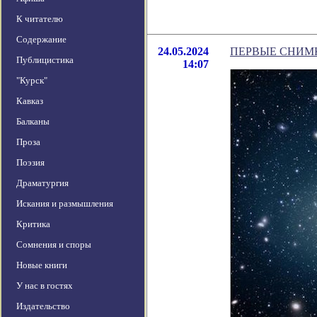
К читателю
Содержание
24.05.2024
ПЕРВЫЕ СНИМ
Публицистика
14:07
"Курск"
Кавказ
Балканы
Проза
Поэзия
Драматургия
Искания и размышления
Критика
Сомнения и споры
Новые книги
У нас в гостях
Издательство