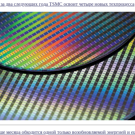
: за два следующих года TSMC освоит четыре новых техпроцесса
е месяца обходится одной только возобновляемой энергией и е