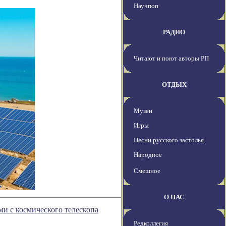
Научпоп
РАДИО
Читают и поют авторы РП
ОТДЫХ
Музеи
Игры
Песни русского застолья
Народное
Смешное
О НАС
и с космического телескопа
Редколлегия