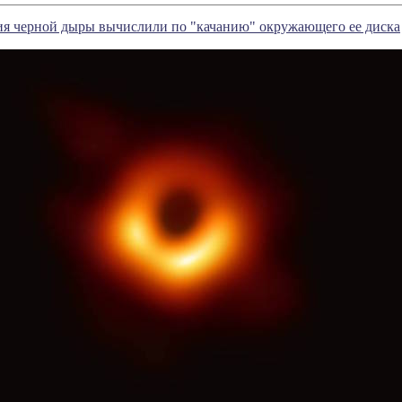
ия черной дыры вычислили по "качанию" окружающего ее диска