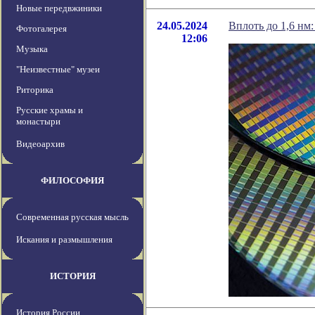
Новые передвжиники
24.05.2024
Вплоть до 1,6 нм
Фотогалерея
12:06
Музыка
"Неизвестные" музеи
Риторика
Русские храмы и
монастыри
Видеоархив
ФИЛОСОФИЯ
Современная русская мысль
Искания и размышления
ИСТОРИЯ
История России