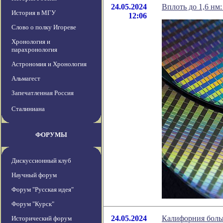
24.05.2024
Вплоть до 1,6 нм
История в МГУ
12:06
Слово о полку Игореве
Хронология и
парахронология
Астрономия и Хронология
Альмагест
Запечатленная Россия
Сталиниана
ФОРУМЫ
Дискуссионный клуб
Научный форум
Форум "Русская идея"
Форум "Курск"
24.05.2024
Калифорния больш
Исторический форум