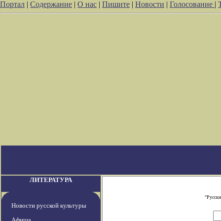
Портал
|
Содержание
|
О нас
|
Пишите
|
Новости
|
Голосование
|
ЛИТЕРАТУРА
"Русски
Новости русской культуры
Афиша