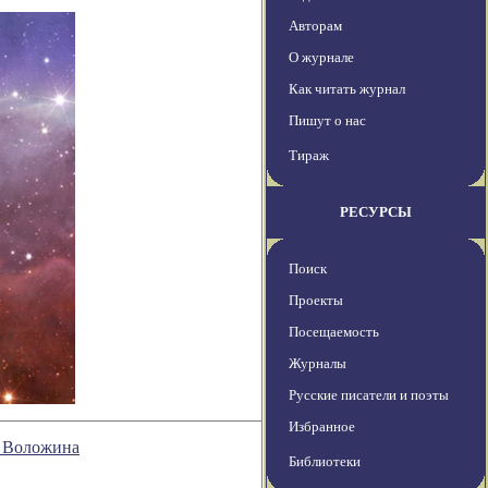
Авторам
О журнале
Как читать журнал
Пишут о нас
Тираж
РЕСУРСЫ
Поиск
Проекты
Посещаемость
Журналы
Русские писатели и поэты
Избранное
а Воложина
Библиотеки