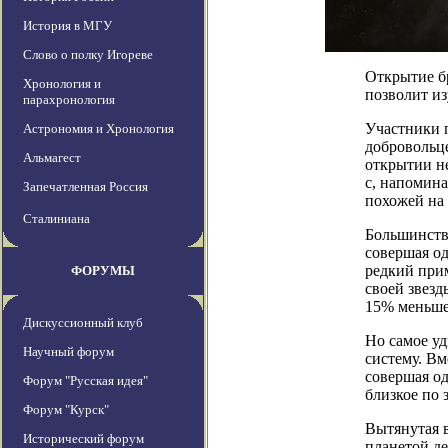
История в МГУ
Слово о полку Игореве
Открытие б
Хронология и
позволит и
парахронология
Участники 
Астрономия и Хронология
добровольц
Альмагест
открытии н
c, напомин
Запечатленная Россия
похожей на 
Сталиниана
Большинств
совершая од
редкий прим
ФОРУМЫ
своей звезд
15% меньше
Дискуссионный клуб
Но самое уд
Научный форум
систему. Вм
совершая од
Форум "Русская идея"
близкое по 
Форум "Курск"
Вытянутая в
Исторический форум
планетой д