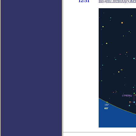
12:31
видно невооружё