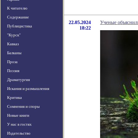
К читателю
Содержание
22.05.2024
Ученые объяснили
Публицистика
18:22
"Курск"
Кавказ
Балканы
Проза
Поэзия
Драматургия
Искания и размышления
Критика
Сомнения и споры
Новые книги
У нас в гостях
Издательство