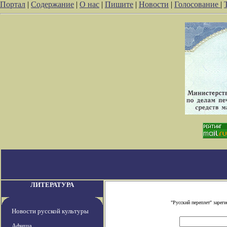
Портал
|
Содержание
|
О нас
|
Пишите
|
Новости
|
Голосование
|
ЛИТЕРАТУРА
"Русский переплет" заре
Новости русской культуры
Афиша