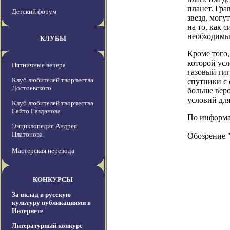
планет. Гр
Детский форум
звезд, могу
на то, как 
необходимы
КЛУБЫ
Кроме того,
которой усл
Пятничные вечера
газовый гиг
Клуб любителей творчества
спутники с 
Достоевского
больше веро
условий дл
Клуб любителей творчества
Гайто Газданова
По информаци
Энциклопедия Андрея
Платонова
Обозрение 
Мастерская перевода
КОНКУРСЫ
За вклад в русскую
культуру публикациями в
Интернете
Литературный конкурс