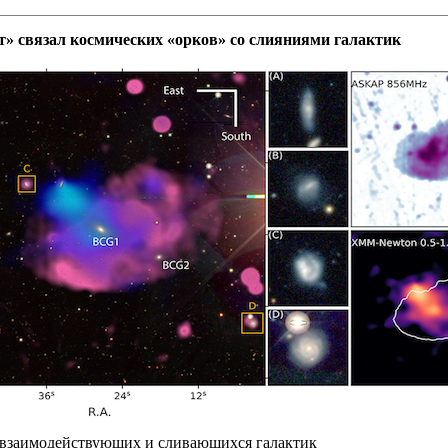
» связал космических «орков» со слияниями галактик
 взаимодействующих и сливающихся галактик