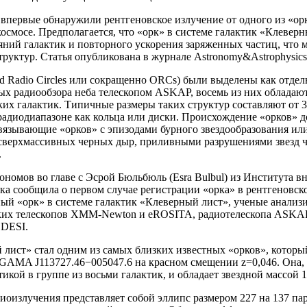
впервые обнаружили рентгеновское излучение от одного из «о
космосе. Предполагается, что «орк» в системе галактик «Клевер
яний галактик и повторного ускорения заряженных частиц, что 
руктур. Статья опубликована в журнале Astronomy&Astrophysics
 Radio Circles или сокращенно ORCs) были выделены как отдел
ых радиообзора неба телескопом ASKAP, восемь из них обладаю
их галактик. Типичные размеры таких структур составляют от 3
радиодиапазоне как кольца или диски. Происхождение «орков» д
вязывающие «орков» с эпизодами бурного звездообразования или
сверхмассивных черных дыр, приливными разрушениями звезд 
.
ономов во главе с Эсрой Бюльбюль (Esra Bulbul) из Института 
а сообщила о первом случае регистрации «орка» в рентгеновско
ый «орк» в системе галактик «Клеверный лист», ученые анали
ких телескопов XMM-Newton и eROSITA, радиотелескопа ASKAP
 DESI.
лист» стал одним из самых близких известных «орков», который
GAMA J113727.46−005047.6 на красном смещении z=0,046. Она, в
тикой в группе из восьми галактик, и обладает звездной массой 1
иоизлучения представляет собой эллипс размером 227 на 137 пар