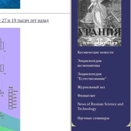
27 и 19 тысяч лет назад
Космические новости
Энциклопедия
космонавтика
Энциклопедия
"Естествознание"
Журнальный зал
Физматлит
News of Russian Science and
Technology
Научные семинары