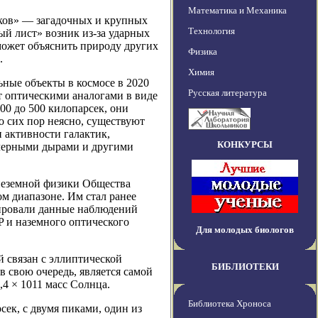
Математика и Механика
рков» — загадочных и крупных
Технология
ный лист» возник из-за ударных
может объяснить природу других
Физика
.
Химия
ьные объекты в космосе в 2020
Русская литература
т оптическими аналогами в виде
00 до 500 килопарсек, они
о сих пор неясно, существуют
 активности галактик,
КОНКУРСЫ
черными дырами и другими
внеземной физики Общества
м диапазоне. Им стал ранее
зировали данные наблюдений
 и наземного оптического
Для молодых биологов
 связан с эллиптической
БИБЛИОТЕКИ
 свою очередь, является самой
,4 × 1011 масс Солнца.
Библиотека Хроноса
сек, с двумя пиками, один из