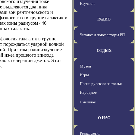
овского излучения тоже
Научпоп
же выделяются два пика
ами зон рентгеновского и
азного газа в группе галактик и
РАДИО
елах зоны радиусом 446
ппах галактик.
Читают и поют авторы РП
рфология галактик в группе
ет порождаться ударной волной
пой. При этом радиоизлучение
ОТДЫХ
й из-за прошлого эпизода
ило к генерации джетов. Этот
.
Музеи
Игры
Песни русского застолья
Народное
Смешное
О НАС
Редколлегия