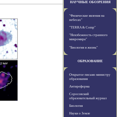
НАУЧНЫЕ ОБОЗРЕНИЯ
"Физические явления на
небесах"
"TERRA & Comp"
"Неизбежность странного
микромира"
"Биология и жизнь"
ОБРАЗОВАНИЕ
Открытое письмо министру
образования
Антиреформа
Соросовский
образовательный журнал
Биология
Науки о Земле