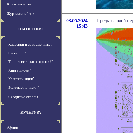
Книжная лавка
Журнальный зал
08.05.2024
Предки людей пер
15:43
ОБОЗРЕНИЯ
"Классики и современники"
"Слово о..."
"Тайная история творений"
"Книга писем"
"Кошачий ящик"
"Золотые прииски"
"Сердитые стрелы"
КУЛЬТУРА
Афиша