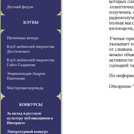
которых соо
эллиптична,
Детский форум
излучения, 
радиоизлуче
КЛУБЫ
полная масс
килопарсек,
Пятничные вечера
Ученые приш
указывает н
Клуб любителей творчества
от слияния,
Достоевского
можно объяс
активности 
Клуб любителей творчества
Гайто Газданова
сценарий та
Энциклопедия Андрея
По информаци
Платонова
Обозрение 
Мастерская перевода
КОНКУРСЫ
За вклад в русскую
культуру публикациями в
Интернете
Литературный конкурс