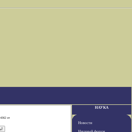
НАУКА
-4362 от
Новости
Научный форум