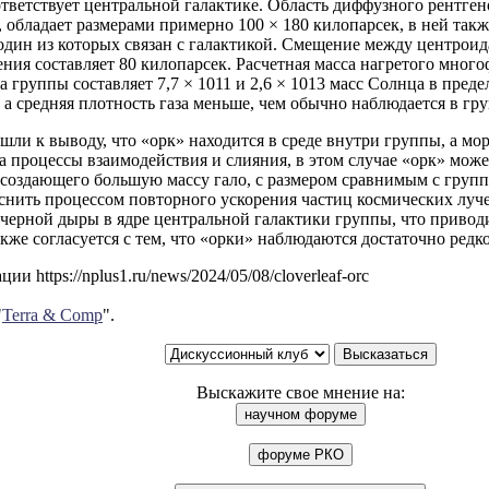
тветствует центральной галактике. Область диффузного рентген
 обладает размерами примерно 100 × 180 килопарсек, в ней так
один из которых связан с галактикой. Смещение между центроид
ния составляет 80 килопарсек. Расчетная масса нагретого многоф
а группы составляет 7,7 × 1011 и 2,6 × 1013 масс Солнца в пред
 а средняя плотность газа меньше, чем обычно наблюдается в гру
ли к выводу, что «орк» находится в среде внутри группы, а мо
а процессы взаимодействия и слияния, в этом случае «орк» мож
 создающего большую массу гало, с размером сравнимым с груп
нить процессом повторного ускорения частиц космических луче
черной дыры в ядре центральной галактики группы, что привод
кже согласуется с тем, что «орки» наблюдаются достаточно редко
и https://nplus1.ru/news/2024/05/08/cloverleaf-orc
"
Terra & Comp
".
Выскажите свое мнение на: