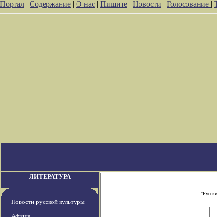
Портал
|
Содержание
|
О нас
|
Пишите
|
Новости
|
Голосование
|
ЛИТЕРАТУРА
"Русски
Новости русской культуры
Афиша