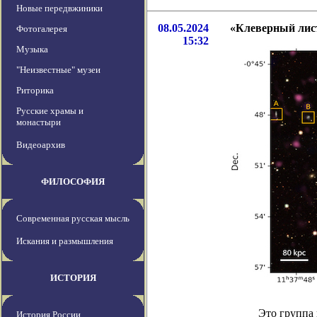
Новые передвжиники
08.05.2024
«Клеверный лист
Фотогалерея
15:32
Музыка
"Неизвестные" музеи
Риторика
Русские храмы и
монастыри
Видеоархив
ФИЛОСОФИЯ
Современная русская мысль
Искания и размышления
ИСТОРИЯ
Это группа
История России