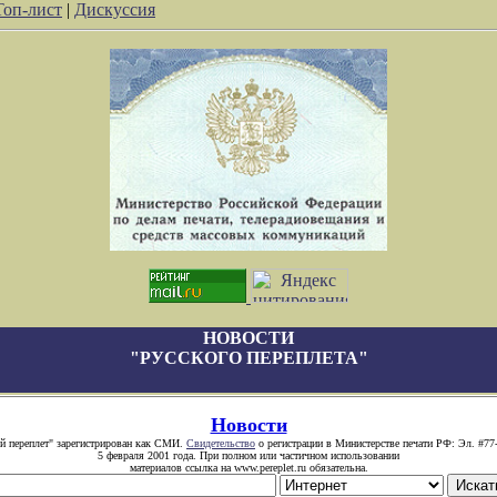
Топ-лист
|
Дискуссия
НОВОСТИ
"РУССКОГО ПЕРЕПЛЕТА"
Новости
й переплет" зарегистрирован как СМИ.
Свидетельство
о регистрации в Министерстве печати РФ: Эл. #77
5 февраля 2001 года. При полном или частичном использовании
материалов ссылка на www.pereplet.ru обязательна.