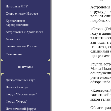
История в МГУ
Астрономы 
структур в 
Слово о полку Игореве
волн от сли
подобных ст
Хронология и
парахронология
«Орки» (Odd
Астрономия и Хронология
году в данн
эллиптическ
Альмагест
выглядят в 
Запечатленная Россия
гипотезы, с
слияниями 
Сталиниана
процессами
Группа астр
ФОРУМЫ
Макса Планк
обнаруженн
рентгеновс
Дискуссионный клуб
обзора неба
Научный форум
«Клеверный 
Форум "Русская идея"
галактикой 
яркой галак
Форум "Курск"
Область рад
Исторический форум