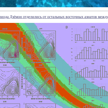
иода Дзёмон отделились от остальных восточных азиатов между 