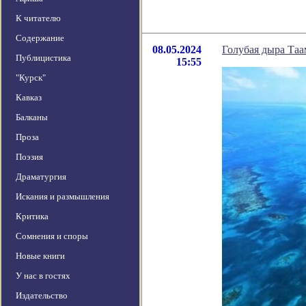
К читателю
Содержание
08.05.2024
Голубая дыра Таа
Публицистика
15:55
"Курск"
Кавказ
Балканы
Проза
Поэзия
Драматургия
Искания и размышления
Критика
Сомнения и споры
Новые книги
У нас в гостях
Издательство