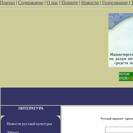
Портал
|
Содержание
|
О нас
|
Пишите
|
Новости
|
Голосование
|
ЛИТЕРАТУРА
"Русский переплет" заре
Новости русской культуры
Афиша