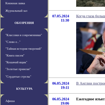
Книжная лавка
Журнальный зал
07.05.2024
Когда глаза больш
11:30
ОБОЗРЕНИЯ
"Классики и современники"
"Слово о..."
"Тайная история творений"
"Книга писем"
"Кошачий ящик"
"Золотые прииски"
"Сердитые стрелы"
06.05.2024
В Англии постро
19:11
КУЛЬТУРА
06.05.2024
Ежегодное изъят
Афиша
19:06