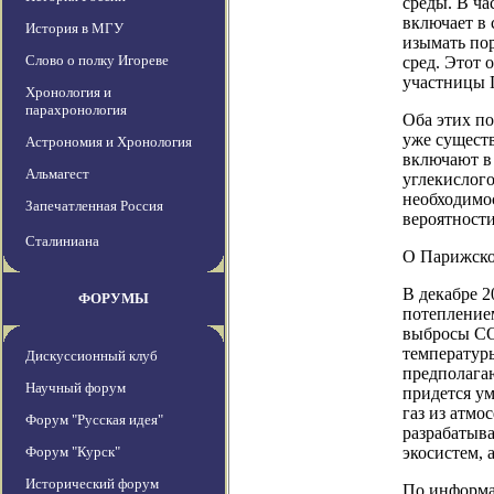
среды. В ча
включает в 
История в МГУ
изымать пор
Слово о полку Игореве
сред. Этот 
участницы П
Хронология и
парахронология
Оба этих по
уже сущест
Астрономия и Хронология
включают в 
Альмагест
углекислого
необходимо
Запечатленная Россия
вероятност
Сталиниана
О Парижско
В декабре 2
ФОРУМЫ
потеплением
выбросы СО2
температуры
Дискуссионный клуб
предполагаю
Научный форум
придется ум
газ из атмо
Форум "Русская идея"
разрабатыв
Форум "Курск"
экосистем,
Исторический форум
По информац