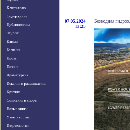
К читателю
Содержание
07.05.2024
Безводная гидроэ
Публицистика
13:25
"Курск"
Кавказ
Балканы
Проза
Поэзия
Драматургия
Искания и размышления
Критика
Сомнения и споры
Новые книги
У нас в гостях
Издательство