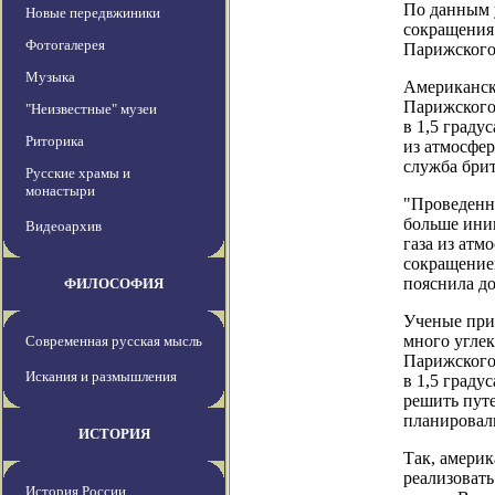
По данным у
Новые передвжиники
сокращения 
Фотогалерея
Парижского
Музыка
Американск
Парижского
"Неизвестные" музеи
в 1,5 граду
Риторика
из атмосфер
служба бри
Русские храмы и
монастыри
"Проведенны
больше ини
Видеоархив
газа из атм
сокращением
пояснила до
ФИЛОСОФИЯ
Ученые приш
много углек
Современная русская мысль
Парижского
Искания и размышления
в 1,5 граду
решить путе
планировал
ИСТОРИЯ
Так, америк
реализоват
История России