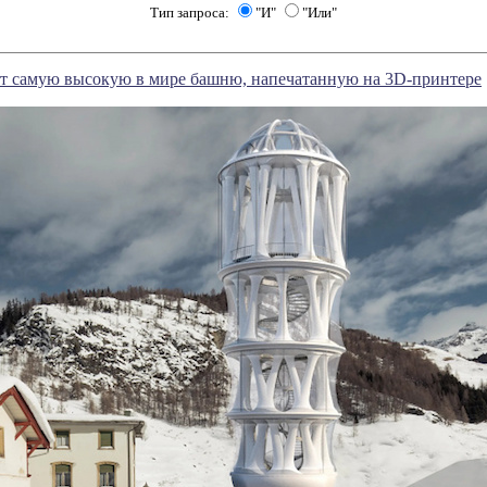
Тип запроса:
"И"
"Или"
ут самую высокую в мире башню, напечатанную на 3D-принтере