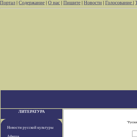
Портал
|
Содержание
|
О нас
|
Пишите
|
Новости
|
Голосование
|
ЛИТЕРАТУРА
"Русски
Новости русской культуры
Афиша