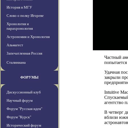
История в МГУ
Слово о полку Игореве
Хронология и
парахронология
Астрономия и Хронология
Альмагест
Запечатленная Россия
Частный ам
попытается
Сталиниана
Удачная пос
закрыли про
ФОРУМЫ
предприяти
Intuitive M
Дискуссионный клуб
Спускаемый
Научный форум
агентство п
Форум "Русская идея"
В четверг д
Форум "Курск"
вблизи южно
астронавтов
Исторический форум