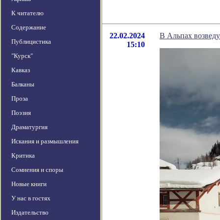
К читателю
Содержание
22.02.2024
В Альпах возвед
Публицистика
15:10
"Курск"
Кавказ
Балканы
Проза
Поэзия
Драматургия
Искания и размышления
Критика
Сомнения и споры
Новые книги
У нас в гостях
Издательство