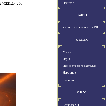
Научпоп
0240221204256
РАДИО
Читают и поют авторы РП
ОТДЫХ
Музеи
Игры
Песни русского застолья
Народное
Смешное
О НАС
Редколлегия