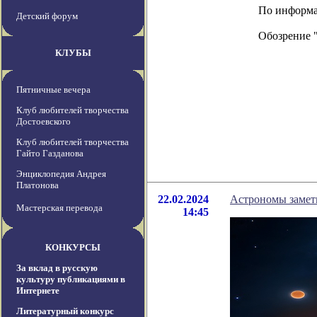
По информац
Детский форум
Обозрение 
КЛУБЫ
Пятничные вечера
Клуб любителей творчества
Достоевского
Клуб любителей творчества
Гайто Газданова
Энциклопедия Андрея
Платонова
22.02.2024
Астрономы замет
Мастерская перевода
14:45
КОНКУРСЫ
За вклад в русскую
культуру публикациями в
Интернете
Литературный конкурс