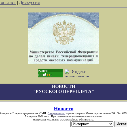
Топ-лист
|
Дискуссия
НОВОСТИ
"РУССКОГО ПЕРЕПЛЕТА"
Новости
й переплет" зарегистрирован как СМИ.
Свидетельство
о регистрации в Министерстве печати РФ: Эл. #77
5 февраля 2001 года. При полном или частичном использовании
материалов ссылка на www.pereplet.ru обязательна.