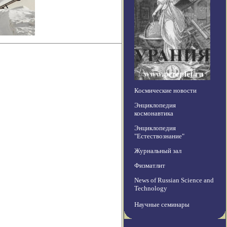
Космические новости
Энциклопедия
космонавтика
Энциклопедия
"Естествознание"
Журнальный зал
Физматлит
News of Russian Science and
Technology
Научные семинары