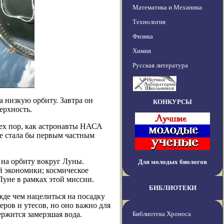
Математика и Механика
Технология
Физика
Химия
Русская литература
 низкую орбиту. Завтра он
КОНКУРСЫ
ерхность.
тех пор, как астронавты НАСА
же стала бы первым частным
л на орбиту вокруг Луны.
Для молодых биологов
 экономики; космическое
Луне в рамках этой миссии.
БИБЛИОТЕКИ
жде чем нацелиться на посадку
ров и утесов, но оно важно для
ержится замерзшая вода.
Библиотека Хроноса