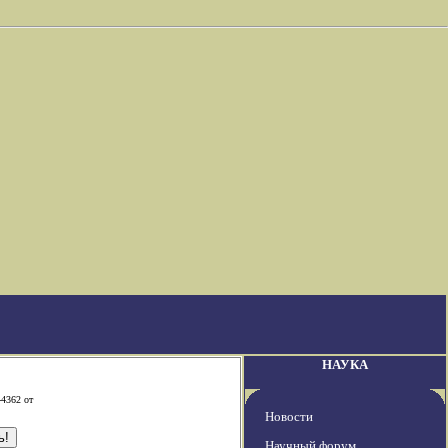
НАУКА
-4362 от
Новости
Научный форум