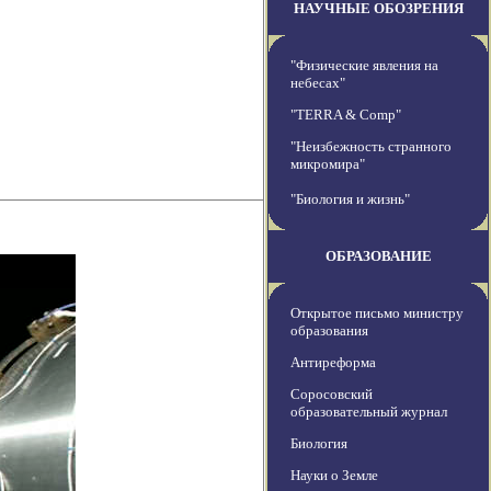
НАУЧНЫЕ ОБОЗРЕНИЯ
"Физические явления на
небесах"
"TERRA & Comp"
"Неизбежность странного
микромира"
"Биология и жизнь"
ОБРАЗОВАНИЕ
Открытое письмо министру
образования
Антиреформа
Соросовский
образовательный журнал
Биология
Науки о Земле