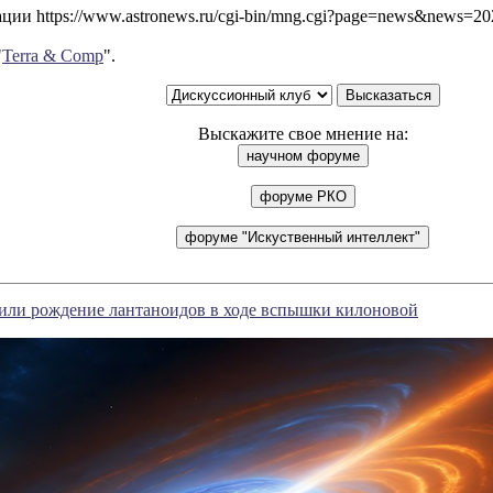
ии https://www.astronews.ru/cgi-bin/mng.cgi?page=news&news=2
"
Terra & Comp
".
Выскажите свое мнение на:
или рождение лантаноидов в ходе вспышки килоновой