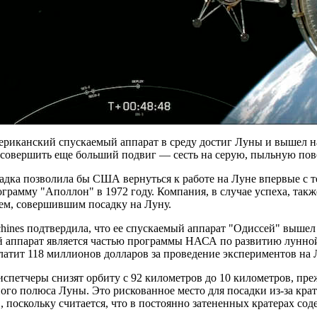
ериканский спускаемый аппарат в среду достиг Луны и вышел на
 совершить еще больший подвиг — сесть на серую, пыльную пов
адка позволила бы США вернуться к работе на Луне впервые с 
грамму "Аполлон" в 1972 году. Компания, в случае успеха, так
ем, совершившим посадку на Луну.
achines подтвердила, что ее спускаемый аппарат "Одиссей" выше
 аппарат является частью программы НАСА по развитию лунной
латит 118 миллионов долларов за проведение экспериментов на 
испетчеры снизят орбиту с 92 километров до 10 километров, пре
го полюса Луны. Это рискованное место для посадки из-за крате
, поскольку считается, что в постоянно затененных кратерах сод