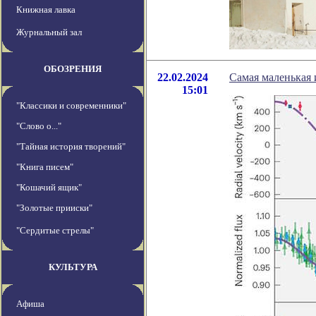
Книжная лавка
Журнальный зал
ОБОЗРЕНИЯ
22.02.2024
Самая маленькая 
15:01
"Классики и современники"
"Слово о..."
"Тайная история творений"
"Книга писем"
"Кошачий ящик"
"Золотые прииски"
"Сердитые стрелы"
КУЛЬТУРА
Афиша