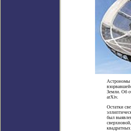
Астрономы 
взорвавшейс
Земли. Об о
arXiv.
Остатки све
эллиптическ
был выявле
сверхновой,
квадратных