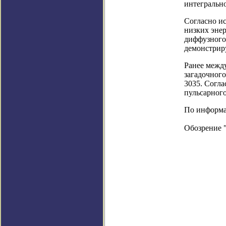
интегрально
Согласно и
низких энер
диффузного
демонстриру
Ранее межд
загадочного
3035. Согла
пульсарного
По информаци
Обозрение 