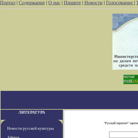
Портал
|
Содержание
|
О нас
|
Пишите
|
Новости
|
Голосование
|
ЛИТЕРАТУРА
"Русский переплет" заре
Новости русской культуры
Афиша