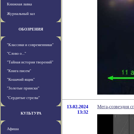
Книжная лавка
Журнальный зал
ОБОЗРЕНИЯ
"Классики и современники"
"Слово о..."
"Тайная история творений"
"Книга писем"
"Кошачий ящик"
"Золотые прииски"
"Сердитые стрелы"
13.02.2024
Мега-созвездия с
13:32
КУЛЬТУРА
Афиша