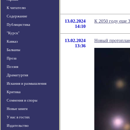
К читателю
Содержание
13.02.2024
К 2050 году еще 
Публицистика
14:10
"Курск"
13.02.2024
Новый протоплан
Кавказ
13:36
Балканы
Проза
Поэзия
Драматургия
Искания и размышления
Критика
Сомнения и споры
Новые книги
У нас в гостях
Издательство