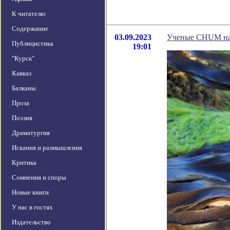
К читателю
Содержание
03.09.2023
Ученые CHUM над
Публицистика
19:01
"Курск"
Кавказ
Балканы
Проза
Поэзия
Драматургия
Искания и размышления
Критика
Сомнения и споры
Новые книги
У нас в гостях
Издательство