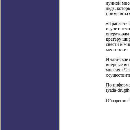
лунной мисс
льда, котор
применяться
«Прагъян» б
изучит атм
операторам 
кратеру шир
свести к м
местности.
Индийское к
впервые выв
миссия «Ча
осуществит
По информаци
ryada-drugi
Обозрение 