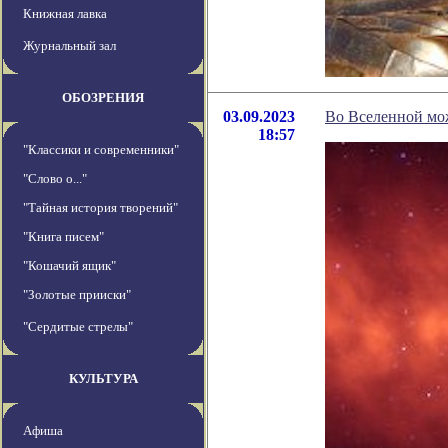
Книжная лавка
Журнальный зал
ОБОЗРЕНИЯ
03.09.2023
Во Вселенной мож
18:57
"Классики и современники"
"Слово о..."
"Тайная история творений"
"Книга писем"
"Кошачий ящик"
"Золотые прииски"
"Сердитые стрелы"
КУЛЬТУРА
Афиша