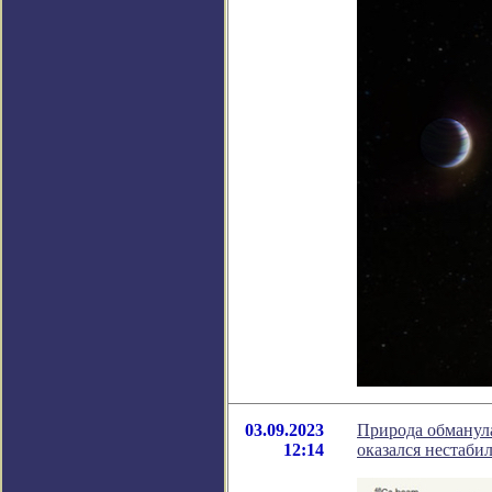
03.09.2023
Природа обманул
12:14
оказался нестаби