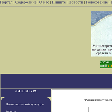
Портал
|
Содержание
|
О нас
|
Пишите
|
Новости
|
Голосование
|
ЛИТЕРАТУРА
"Русский переплет" заре
Новости русской культуры
Афиша