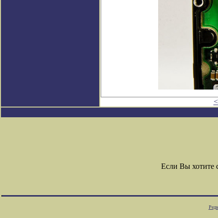
<
Если Вы хотите
Редк