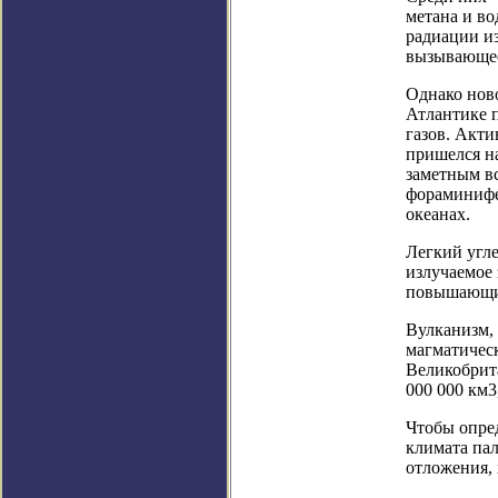
метана и во
радиации из
вызывающее
Однако ново
Атлантике 
газов. Акти
пришелся на
заметным вс
фораминифе
океанах.
Легкий угле
излучаемое
повышающих
Вулканизм,
магматичес
Великобрита
000 000 км3
Чтобы опре
климата па
отложения, 