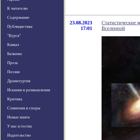
К читателю
Содержание
23.08.2023
Статистические м
Публицистика
17:01
Вселенной
"Курск"
Кавказ
Балканы
Проза
Поэзия
Драматургия
Искания и размышления
Критика
Сомнения и споры
Новые книги
У нас в гостях
Издательство