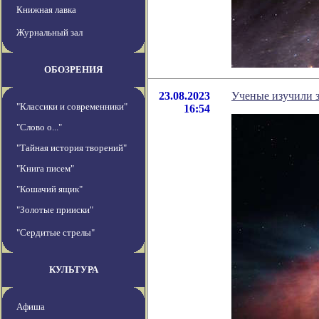
Книжная лавка
Журнальный зал
ОБОЗРЕНИЯ
23.08.2023
Ученые изучили з
"Классики и современники"
16:54
"Слово о..."
"Тайная история творений"
"Книга писем"
"Кошачий ящик"
"Золотые прииски"
"Сердитые стрелы"
КУЛЬТУРА
Афиша