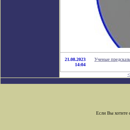
21.08.2023
Ученые предсказы
14:04
<
Если Вы хотите