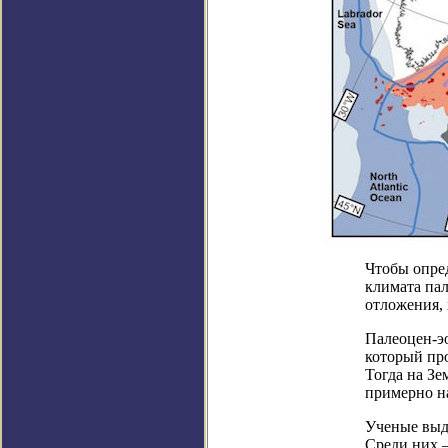
Чтобы опре
климата па
отложения, 
Палеоцен-э
который про
Тогда на З
примерно на
Ученые выд
Среди них 