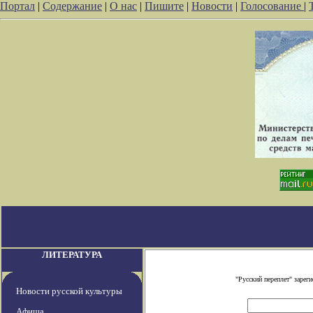
Портал
|
Содержание
|
О нас
|
Пишите
|
Новости
|
Голосование
|
ЛИТЕРАТУРА
"Русский переплет" заре
Новости русской культуры
Афиша