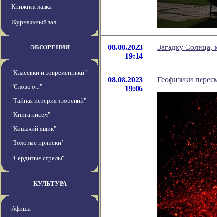
Книжная лавка
Журнальный зал
08.08.2023
Загадку Солнца, 
ОБОЗРЕНИЯ
19:14
"Классики и современники"
08.08.2023
Геофизики перес
"Слово о..."
19:06
"Тайная история творений"
"Книга писем"
"Кошачий ящик"
"Золотые прииски"
"Сердитые стрелы"
КУЛЬТУРА
Афиша