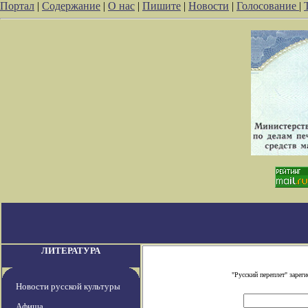
Портал
|
Содержание
|
О нас
|
Пишите
|
Новости
|
Голосование
|
ЛИТЕРАТУРА
"Русский переплет" заре
Новости русской культуры
Афиша