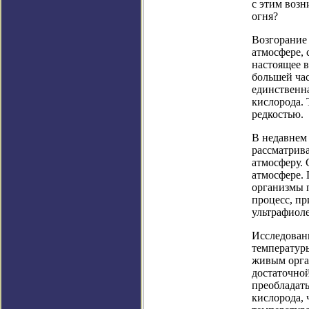
с этим воз
огня?
Возгорание
атмосфере, 
настоящее в
большей ча
единственн
кислорода. 
редкостью.
В недавнем 
рассматрива
атмосферу. 
атмосфере.
организмы п
процесс, пр
ультрафиол
Исследован
температур
живым орган
достаточной
преобладать
кислорода, 