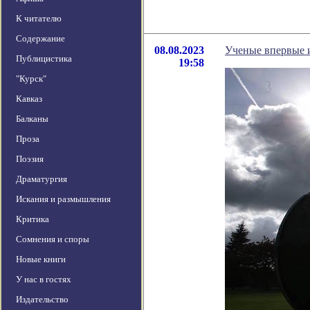
К читателю
Содержание
08.08.2023
Ученые впервые и
Публицистика
19:58
"Курск"
Кавказ
Балканы
Проза
Поэзия
Драматургия
Искания и размышления
Критика
Сомнения и споры
Новые книги
У нас в гостях
Издательство