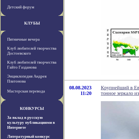
Детский форум
КЛУБЫ
Пятничные вечера
Клуб любителей творчества
Достоевского
Клуб любителей творчества
Гайто Газданова
Энциклопедия Андрея
Платонова
08.08.2023
Крупнейший в Евр
Мастерская перевода
11:20
тонное зеркало из
КОНКУРСЫ
За вклад в русскую
культуру публикациями в
Интернете
Литературный конкурс