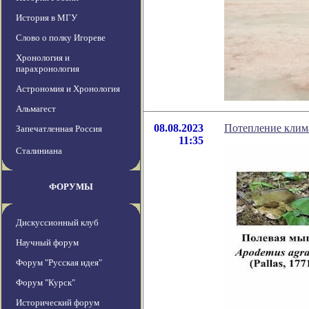
История в МГУ
Слово о полку Игореве
Хронология и
парахронология
Астрономия и Хронология
Альмагест
08.08.2023
Потепление клима
Запечатленная Россия
11:35
Сталиниана
ФОРУМЫ
Дискуссионный клуб
Научный форум
Форум "Русская идея"
Форум "Курск"
Исторический форум