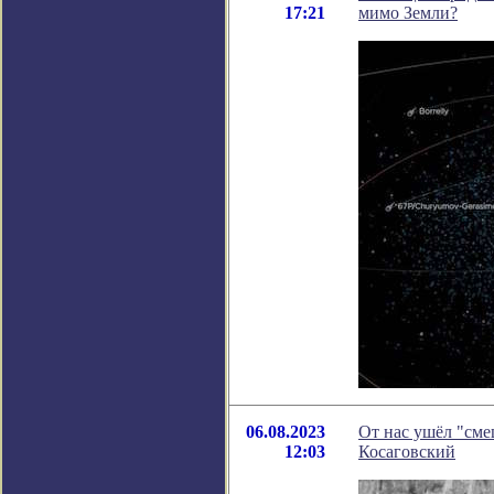
17:21
мимо Земли?
06.08.2023
От нас ушёл "сме
12:03
Косаговский