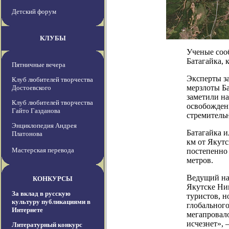
Детский форум
КЛУБЫ
Ученые соо
Батагайка, 
Пятничные вечера
Эксперты з
Клуб любителей творчества
мерзлоты Ба
Достоевского
заметили на
Клуб любителей творчества
освобождени
Гайто Газданова
стремительн
Энциклопедия Андрея
Батагайка и
Платонова
км от Якутс
Мастерская перевода
постепенно 
метров.
Ведущий на
КОНКУРСЫ
Якутске Ник
За вклад в русскую
туристов, н
культуру публикациями в
глобального
Интернете
мегапровало
исчезнет», 
Литературный конкурс