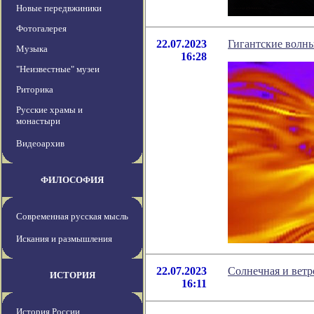
Новые передвжиники
Фотогалерея
22.07.2023
Гигантские волн
Музыка
16:28
"Неизвестные" музеи
Риторика
Русские храмы и
монастыри
Видеоархив
ФИЛОСОФИЯ
Современная русская мысль
Искания и размышления
22.07.2023
Солнечная и вет
ИСТОРИЯ
16:11
История России