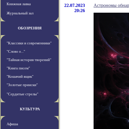
Книжная лавка
22.07.2023
Астрономы обнару
20:26
Журнальный зал
ОБОЗРЕНИЯ
"Классики и современники"
"Слово о..."
"Тайная история творений"
"Книга писем"
"Кошачий ящик"
"Золотые прииски"
"Сердитые стрелы"
КУЛЬТУРА
Афиша