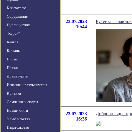
К читателю
Содержание
23.07.2023
Рутены – славное
Публицистика
19:44
"Курск"
Кавказ
Балканы
Проза
Поэзия
Драматургия
Искания и размышления
Критика
Сомнения и споры
Новые книги
23.07.2023
Добровольцев пр
16:36
У нас в гостях
Издательство