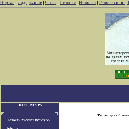
Портал
|
Содержание
|
О нас
|
Пишите
|
Новости
|
Голосование
|
ЛИТЕРАТУРА
"Русский переплет" заре
Новости русской культуры
Афиша