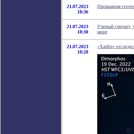
21.07.2023
Прорывная геотер
18:36
21.07.2023
Ученый считает, 
18:30
мире
21.07.2023
«Хаббл» отследи
18:28