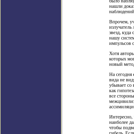
было наблюд
нашли дока
наблюдений
Впрочем, уч
излучатель
звезд, куда
нашу систем
импульсов о
Хотя автор
которых мог
новый мето
На сегодня
вида не вид
убывает со
как гипотез
все стороны
межцивилиз
ассимиляци
Интересно, 
наиболее д
чтобы подв
гибель. Есл