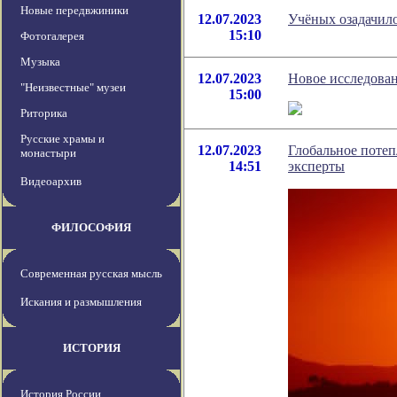
Новые передвжиники
12.07.2023
Учёных озадачил
15:10
Фотогалерея
Музыка
12.07.2023
Новое исследован
"Неизвестные" музеи
15:00
Риторика
Русские храмы и
12.07.2023
Глобальное потеп
монастыри
14:51
эксперты
Видеоархив
ФИЛОСОФИЯ
Современная русская мысль
Искания и размышления
ИСТОРИЯ
История России