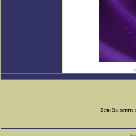
<
Если Вы хотите
Редк