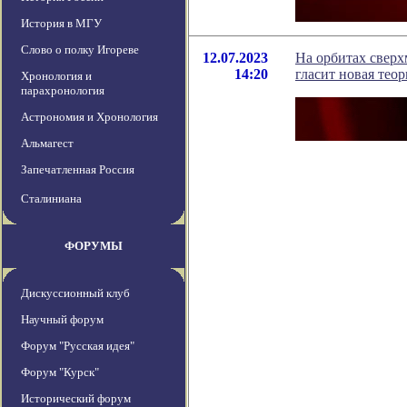
История в МГУ
Слово о полку Игореве
12.07.2023
На орбитах свер
14:20
гласит новая теор
Хронология и
парахронология
Астрономия и Хронология
Альмагест
Запечатленная Россия
Сталиниана
ФОРУМЫ
Дискуссионный клуб
Научный форум
Форум "Русская идея"
Форум "Курск"
Исторический форум