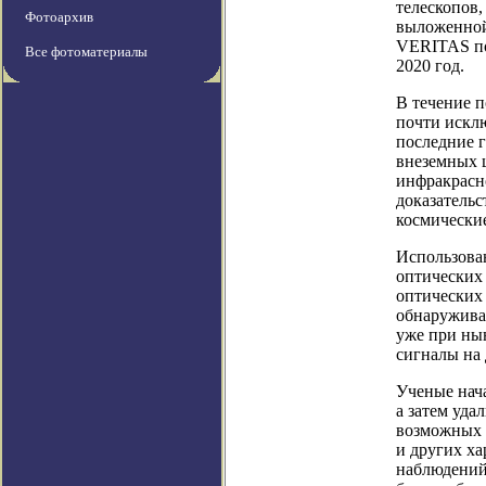
телескопов,
Фотоархив
выложенной
VERITAS по
Все фотоматериалы
2020 год.
В течение п
почти исклю
последние 
внеземных ц
инфракрасн
доказательс
космически
Использова
оптических
оптических
обнаружива
уже при ны
сигналы на 
Ученые нача
а затем уда
возможных з
и других ха
наблюдений 