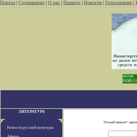
Портал
|
Содержание
|
О нас
|
Пишите
|
Новости
|
Голосование
|
ЛИТЕРАТУРА
"Русский переплет" заре
Новости русской культуры
Афиша