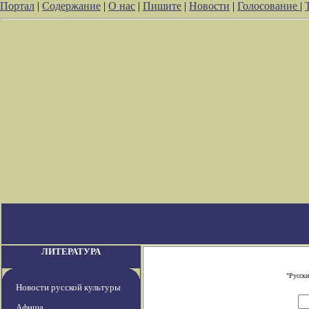
Портал
|
Содержание
|
О нас
|
Пишите
|
Новости
|
Голосование
|
ЛИТЕРАТУРА
"Русски
Новости русской культуры
Афиша