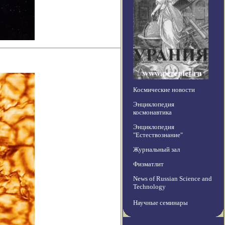
Космические новости
Энциклопедия
космонавтика
Энциклопедия
"Естествознание"
Журнальный зал
Физматлит
News of Russian Science and
Technology
Научные семинары