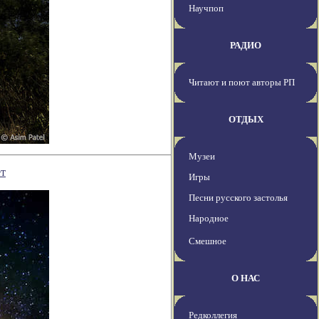
Научпоп
РАДИО
Читают и поют авторы РП
ОТДЫХ
Музеи
ет
Игры
Песни русского застолья
Народное
Смешное
О НАС
Редколлегия