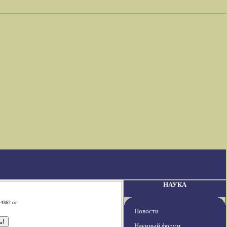
НАУКА
-4362 от
Новости
Научный форум