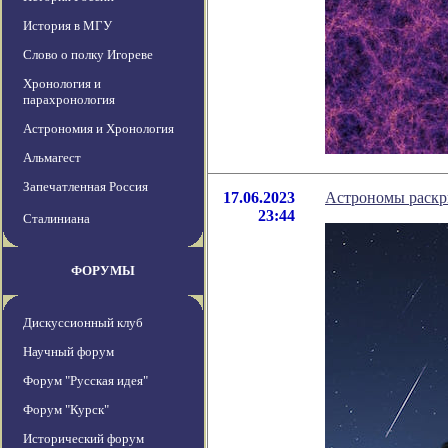
История в МГУ
Слово о полку Игореве
Хронология и
парахронология
Астрономия и Хронология
Альмагест
Запечатленная Россия
17.06.2023
Астрономы раскр
23:44
Сталиниана
ФОРУМЫ
Дискуссионный клуб
Научный форум
Форум "Русская идея"
Форум "Курск"
Исторический форум