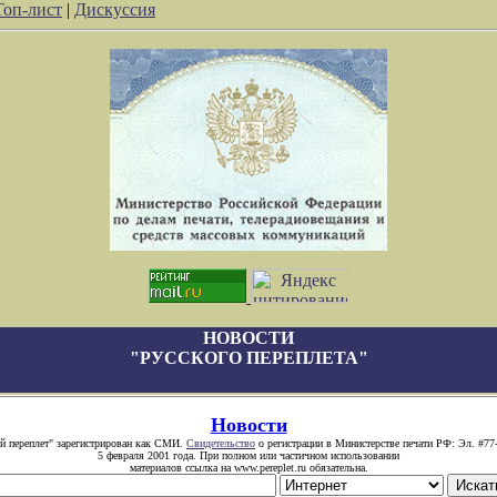
Топ-лист
|
Дискуссия
НОВОСТИ
"РУССКОГО ПЕРЕПЛЕТА"
Новости
й переплет" зарегистрирован как СМИ.
Свидетельство
о регистрации в Министерстве печати РФ: Эл. #77
5 февраля 2001 года. При полном или частичном использовании
материалов ссылка на www.pereplet.ru обязательна.