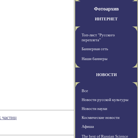
Фотоархив
ИНТЕРНЕТ
Топ-лист "Русского
переплета"
Баннерная сеть
Наши баннеры
НОВОСТИ
Все
Новости русской культуры
Новости науки
 частиц
Космические новости
Афиша
The best of Russian Science