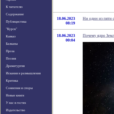
К читателю
Содержание
18.06.2023
Ни один из пяти 
Публицистика
08:19
"Курск"
18.06.2023
Почему ядро Земл
Кавказ
00:04
Балканы
Проза
Поэзия
Драматургия
Искания и размышления
Критика
Сомнения и споры
Новые книги
У нас в гостях
Издательство