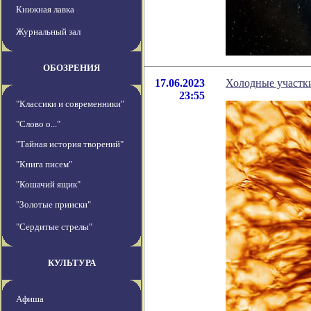
Книжная лавка
Журнальный зал
ОБОЗРЕНИЯ
17.06.2023
Холодные участк
23:55
"Классики и современники"
"Слово о..."
"Тайная история творений"
"Книга писем"
"Кошачий ящик"
"Золотые прииски"
"Сердитые стрелы"
КУЛЬТУРА
Афиша