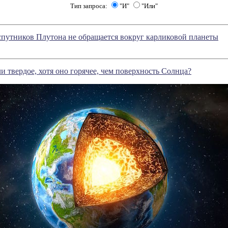
Тип запроса:
"И"
"Или"
спутников Плутона не обращается вокруг карликовой планеты
и твердое, хотя оно горячее, чем поверхность Солнца?