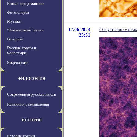
Новые передвжиники
Фотогалерея
Музыка
17.06.2023
Отсутствие «комк
"Неизвестные" музеи
23:51
Риторика
Русские храмы и
монастыри
Видеоархив
ФИЛОСОФИЯ
Современная русская мысль
Искания и размышления
ИСТОРИЯ
История России