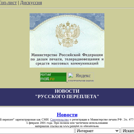
Топ-лист
|
Дискуссия
НОВОСТИ
"РУССКОГО ПЕРЕПЛЕТА"
Новости
й переплет" зарегистрирован как СМИ.
Свидетельство
о регистрации в Министерстве печати РФ: Эл. #77
5 февраля 2001 года. При полном или частичном использовании
материалов ссылка на www.pereplet.ru обязательна.