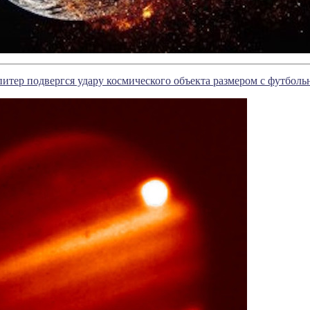
итер подвергся удару космического объекта размером с футболь