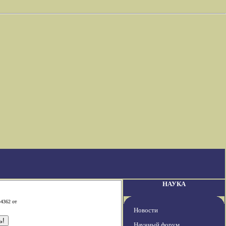
НАУКА
-4362 от
Новости
Научный форум