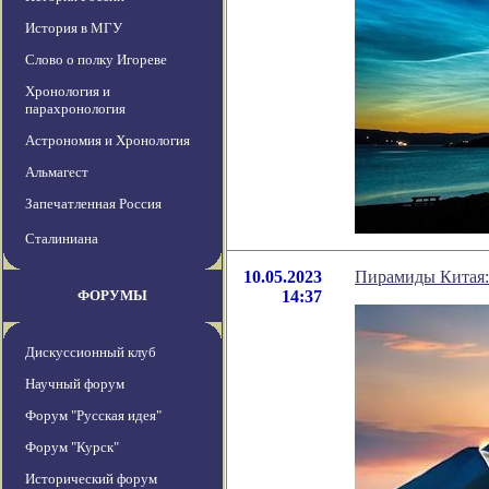
История в МГУ
Слово о полку Игореве
Хронология и
парахронология
Астрономия и Хронология
Альмагест
Запечатленная Россия
Сталиниана
10.05.2023
Пирамиды Китая:
ФОРУМЫ
14:37
Дискуссионный клуб
Научный форум
Форум "Русская идея"
Форум "Курск"
Исторический форум