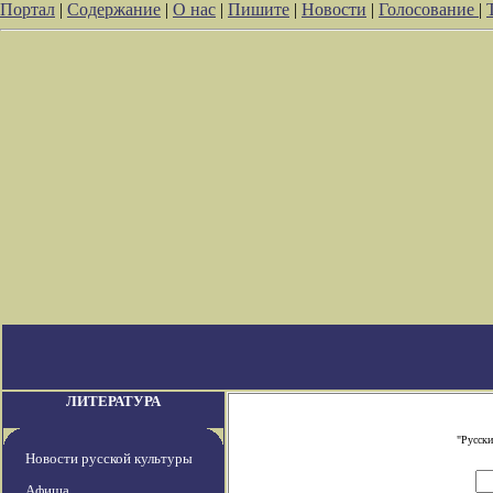
Портал
|
Содержание
|
О нас
|
Пишите
|
Новости
|
Голосование
|
ЛИТЕРАТУРА
"Русски
Новости русской культуры
Афиша