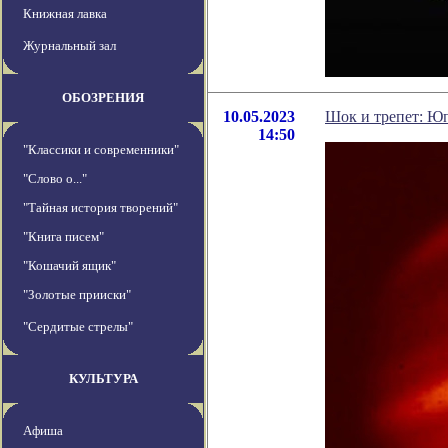
Книжная лавка
Журнальный зал
ОБОЗРЕНИЯ
10.05.2023
Шок и трепет: Юп
14:50
"Классики и современники"
"Слово о..."
"Тайная история творений"
"Книга писем"
"Кошачий ящик"
"Золотые прииски"
"Сердитые стрелы"
КУЛЬТУРА
Афиша