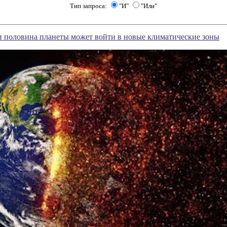
Тип запроса:
"И"
"Или"
и половина планеты может войти в новые климатические зоны