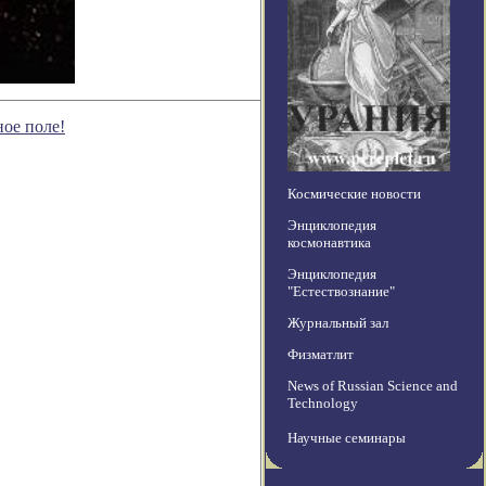
ное поле!
Космические новости
Энциклопедия
космонавтика
Энциклопедия
"Естествознание"
Журнальный зал
Физматлит
News of Russian Science and
Technology
Научные семинары