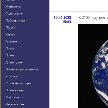
К читателю
Содержание
10.05.2023
К 2100 году почт
Публицистика
15:03
"Курск"
Кавказ
Балканы
Проза
Поэзия
Драматургия
Искания и размышления
Критика
Сомнения и споры
Новые книги
У нас в гостях
Издательство