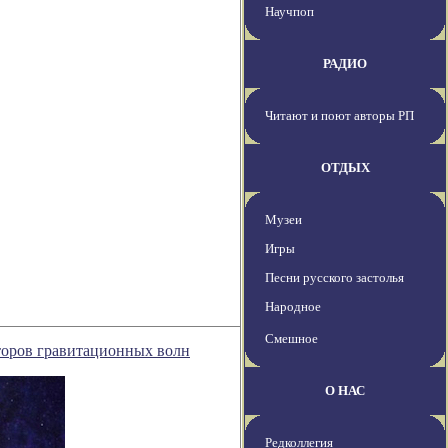
Научпоп
РАДИО
Читают и поют авторы РП
ОТДЫХ
Музеи
Игры
Песни русского застолья
Народное
Смешное
кторов гравитационных волн
О НАС
Редколлегия