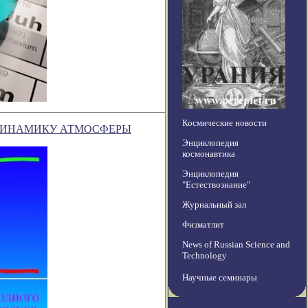
Космические новости
 ДИНАМИКУ АТМОСФЕРЫ
Энциклопедия
космонавтика
Энциклопедия
"Естествознание"
Журнальный зал
Физматлит
News of Russian Science and
Technology
Научные семинары