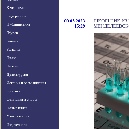
К читателю
Содержание
09.05.2023
ШКОЛЬНИК ИЗ
Публицистика
15:29
МЕНДЕЛЕЕВС
"Курск"
Кавказ
Балканы
Проза
Поэзия
Драматургия
Искания и размышления
Критика
Сомнения и споры
Новые книги
У нас в гостях
Издательство