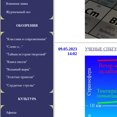
Книжная лавка
Журнальный зал
ОБОЗРЕНИЯ
"Классики и современники"
"Слово о..."
09.05.2023
УЧЕНЫЕ СПБГ
14:02
"Тайная история творений"
"Книга писем"
"Кошачий ящик"
"Золотые прииски"
"Сердитые стрелы"
КУЛЬТУРА
Афиша