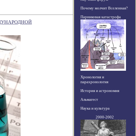
Почему молчит Вселенная?
Парниковая катастрофа
ЖДУНАРОДНОЙ
Хронология и
парахронология
История и астрономия
Альмагест
Наука и культура
2000-2002