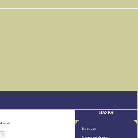
НАУКА
-4362 от
Новости
Научный форум