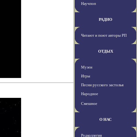
Научпоп
РАДИО
Читают и поют авторы РП
ОТДЫХ
Музеи
Игры
Песни русского застолья
Народное
Смешное
О НАС
Редколлегия