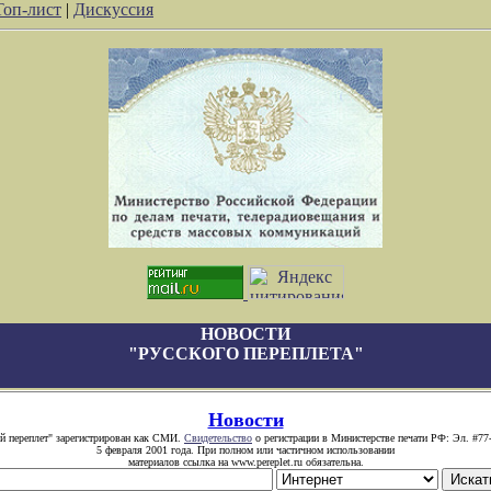
Топ-лист
|
Дискуссия
НОВОСТИ
"РУССКОГО ПЕРЕПЛЕТА"
Новости
й переплет" зарегистрирован как СМИ.
Свидетельство
о регистрации в Министерстве печати РФ: Эл. #77
5 февраля 2001 года. При полном или частичном использовании
материалов ссылка на www.pereplet.ru обязательна.