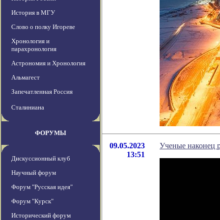
История в МГУ
Слово о полку Игореве
Хронология и
парахронология
Астрономия и Хронология
Альмагест
Запечатленная Россия
Сталиниана
ФОРУМЫ
09.05.2023
Ученые наконец 
13:51
Дискуссионный клуб
Научный форум
Форум "Русская идея"
Форум "Курск"
Исторический форум