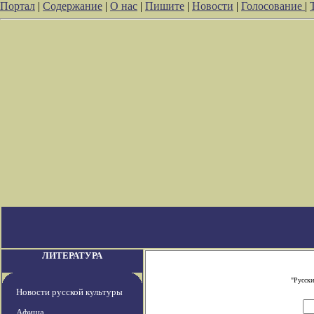
Портал
|
Содержание
|
О нас
|
Пишите
|
Новости
|
Голосование
|
ЛИТЕРАТУРА
"Русски
Новости русской культуры
Афиша