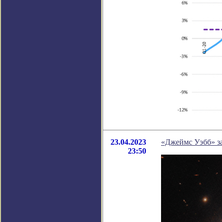
23.04.2023
«Джеймс Уэбб» за
23:50