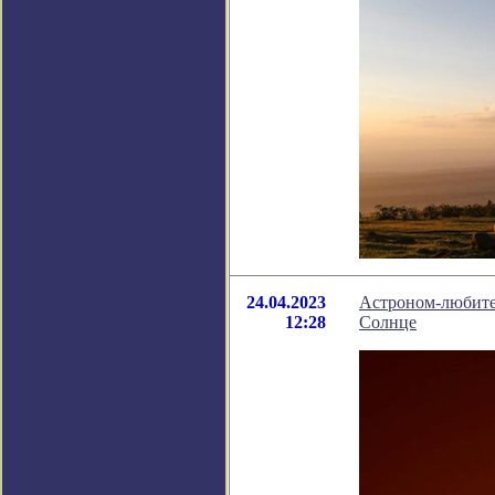
24.04.2023
Астроном-любите
12:28
Солнце