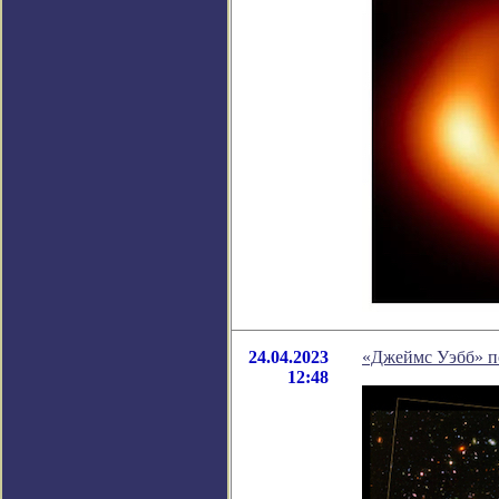
24.04.2023
«Джеймс Уэбб» п
12:48