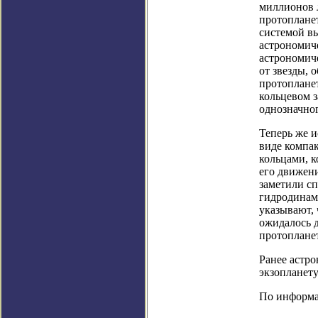
миллионов л
протоплане
системой вы
астрономиче
астрономич
от звезды, 
протопланет
кольцевом з
однозначно
Теперь же 
виде компа
кольцами, к
его движен
заметили с
гидродинам
указывают, 
ожидалось 
протоплане
Ранее астр
экзопланету
По информац