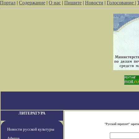
Портал
|
Содержание
|
О нас
|
Пишите
|
Новости
|
Голосование
|
ЛИТЕРАТУРА
"Русский переплет" заре
Новости русской культуры
Афиша