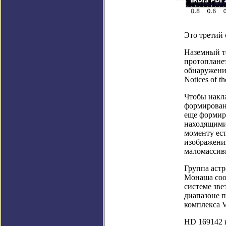
Это третий
Наземный т
протопланет
обнаружения
Notices of th
Чтобы накл
формирован
еще формир
находящимис
моменту ест
изображени
маломассив
Группа аст
Монаша соо
системе зв
диапазоне 
комплекса V
HD 169142 н