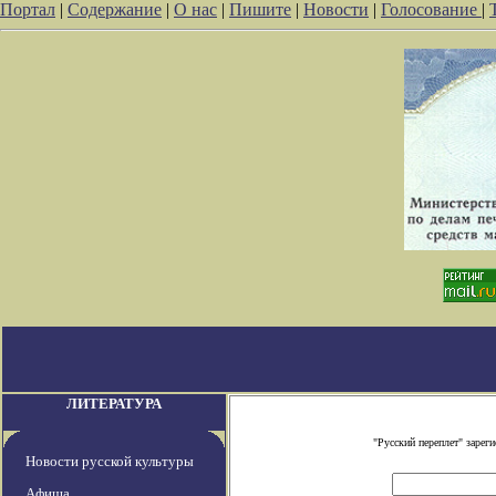
Портал
|
Содержание
|
О нас
|
Пишите
|
Новости
|
Голосование
|
ЛИТЕРАТУРА
"Русский переплет" заре
Новости русской культуры
Афиша