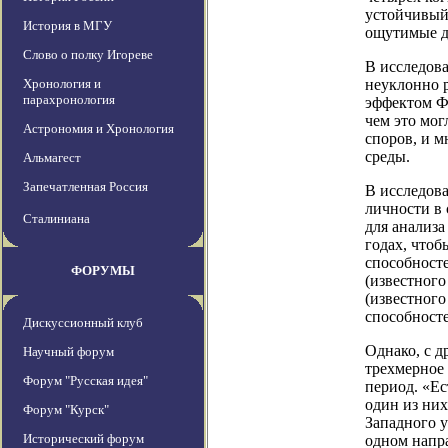
устойчивый 
История в МГУ
ощутимые до
Слово о полку Игореве
В исследова
Хронология и
неуклонно р
парахронология
эффектом Фл
чем это мог
Астрономия и Хронология
споров, и 
среды.
Альмагест
Запечатленная Россия
В исследова
личности в с
Сталиниана
для анализа
годах, чтоб
способносте
ФОРУМЫ
(известного
(известног
способносте
Дискуссионный клуб
Однако, с д
Научный форум
трехмерное
Форум "Русская идея"
период. «Ес
один из них
Форум "Курск"
Западного у
Исторический форум
одном напра