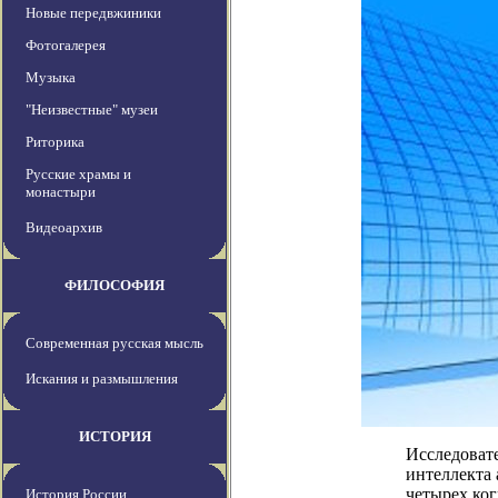
Новые передвжиники
Фотогалерея
Музыка
"Неизвестные" музеи
Риторика
Русские храмы и
монастыри
Видеоархив
ФИЛОСОФИЯ
Современная русская мысль
Искания и размышления
ИСТОРИЯ
Исследовате
интеллекта 
четырех ког
История России