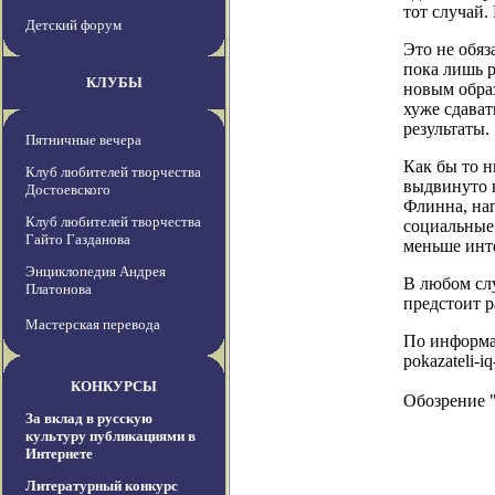
тот случай.
Детский форум
Это не обяз
пока лишь р
КЛУБЫ
новым образ
хуже сдават
результаты.
Пятничные вечера
Как бы то н
Клуб любителей творчества
выдвинуто н
Достоевского
Флинна, на
Клуб любителей творчества
социальные 
Гайто Газданова
меньше инт
Энциклопедия Андрея
В любом слу
Платонова
предстоит р
Мастерская перевода
По информаци
pokazateli-i
КОНКУРСЫ
Обозрение 
За вклад в русскую
культуру публикациями в
Интернете
Литературный конкурс