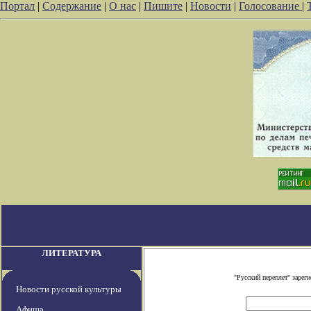
Портал
|
Содержание
|
О нас
|
Пишите
|
Новости
|
Голосование
|
ЛИТЕРАТУРА
"Русский переплет" заре
Новости русской культуры
Афиша