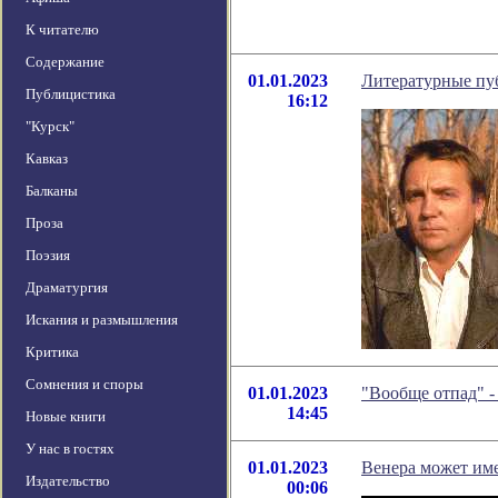
К читателю
Содержание
01.01.2023
Литературные пуб
Публицистика
16:12
"Курск"
Кавказ
Балканы
Проза
Поэзия
Драматургия
Искания и размышления
Критика
Сомнения и споры
01.01.2023
"Вообще отпад" 
14:45
Новые книги
У нас в гостях
01.01.2023
Венера может им
Издательство
00:06