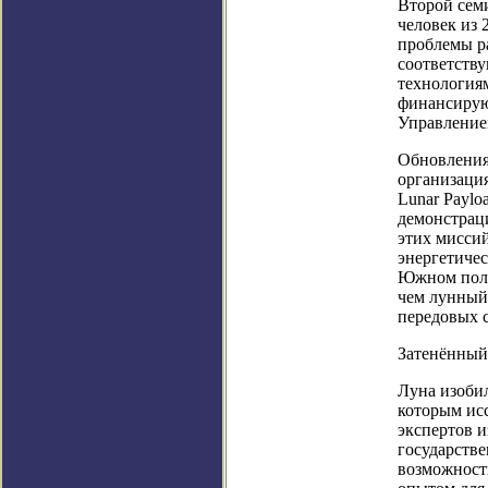
Второй семи
человек из 
проблемы ра
соответству
технологиям
финансирую
Управление
Обновления
организаци
Lunar Paylo
демонстрац
этих миссий
энергетичес
Южном полю
чем лунный 
передовых 
Затенённый
Луна изоби
которым ис
экспертов 
государстве
возможност