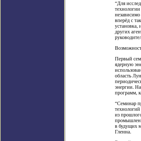
“Для иссле
технологии 
независимо 
вперёд с та
установка, 
других аген
руководител
Возможност
Первый сем
ядерную эне
использова
область Лун
периодичес
энергии. Н
программ, 
“Семинар п
технологий
из прошлог
промышленн
в будущих м
Гленна.