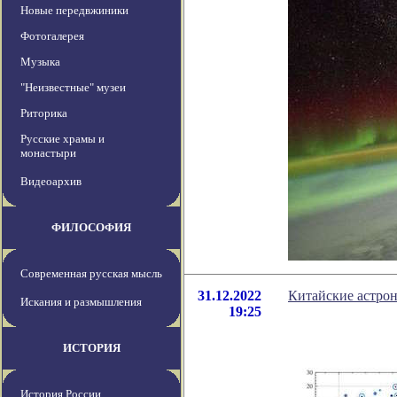
Новые передвжиники
Фотогалерея
Музыка
"Неизвестные" музеи
Риторика
Русские храмы и
монастыри
Видеоархив
ФИЛОСОФИЯ
Современная русская мысль
31.12.2022
Китайские астро
Искания и размышления
19:25
ИСТОРИЯ
История России