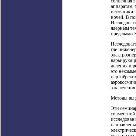
солнечная э
аппаратам,
источники э
ночей. В п
Исследоват
ядерным те
пределами 
Исследоват
где инжене
электроэнер
варьирующи
деления и р
это некомм
партнёрски
аэрокосмич
заключения
Методы выр
Эти семина
совместной
исследовани
направлены
электричес
реактор исп