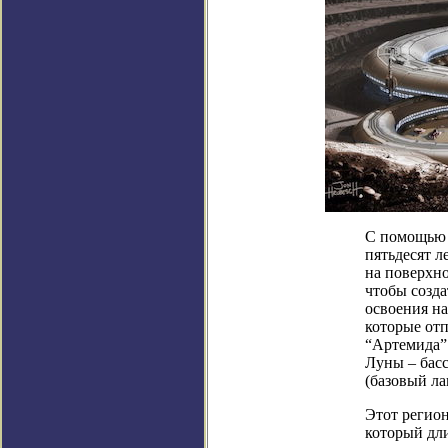
С помощью 
пятьдесят л
на поверхно
чтобы созд
освоения на
которые от
“Артемида”
Луны – басс
(базовый ла
Этот регион
который дли