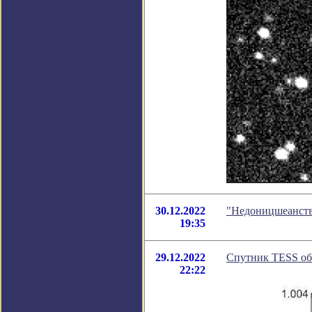
30.12.2022
"Недоницшеанств
19:35
29.12.2022
Спутник TESS об
22:22