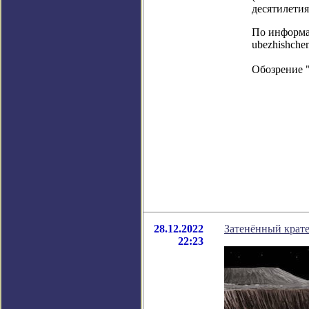
десятилети
По информаци
ubezhishchem
Обозрение 
28.12.2022
Затенённый крате
22:23