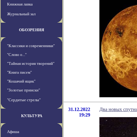
Книжная лавка
Журнальный зал
ОБОЗРЕНИЯ
"Классики и современники"
"Слово о..."
"Тайная история творений"
"Книга писем"
"Кошачий ящик"
"Золотые прииски"
"Сердитые стрелы"
31.12.2022
Два новых спутни
19:29
КУЛЬТУРА
Афиша