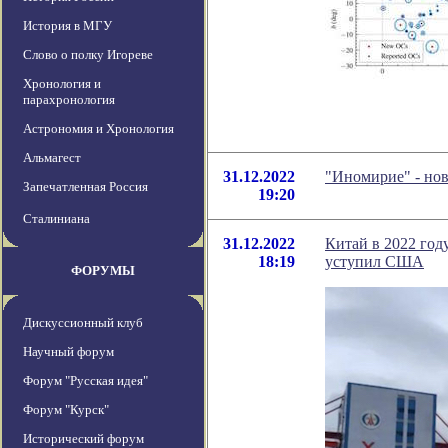
История в МГУ
Слово о полку Игореве
Хронология и
парахронология
Астрономия и Хронология
Альмагест
31.12.2022
"Иномирие" - но
Запечатленная Россия
19:20
Сталиниана
31.12.2022
Китай в 2022 год
18:19
уступил США
ФОРУМЫ
Дискуссионный клуб
Научный форум
Форум "Русская идея"
Форум "Курск"
Исторический форум