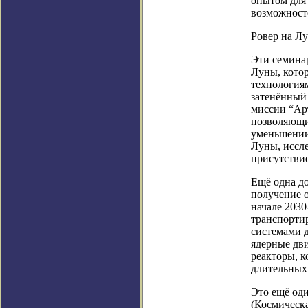
опытом для
возможност
Ровер на Л
Эти семина
Луны, кото
технология
затенённый 
миссии “Ар
позволяющих
уменьшении
Луны, иссле
присутствие
Ещё одна д
получение 
начале 2030
транспортир
системами 
ядерные дви
реакторы, к
длительных
Это ещё оди
(Космическа