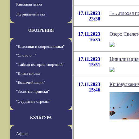
Книжная лавка
17.11.2023
"«…плохая по
Журнальный зал
23:38
ОБОЗРЕНИЯ
17.11.2023
Озеро Скелет
16:35
"Классики и современники"
"Слово о..."
17.11.2023
Цивилизация 
"Тайная история творений"
15:51
"Книга писем"
"Кошачий ящик"
17.11.2023
Криовулканич
15:46
"Золотые прииски"
"Сердитые стрелы"
КУЛЬТУРА
Афиша