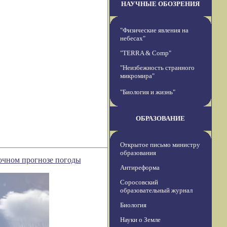
НАУЧНЫЕ ОБОЗРЕНИЯ
"Физические явления на
небесах"
"TERRA & Comp"
"Неизбежность странного
микромира"
"Биология и жизнь"
ОБРАЗОВАНИЕ
Открытое письмо министру
образования
очном прогнозе погоды
Антиреформа
Соросовский
образовательный журнал
Биология
Науки о Земле