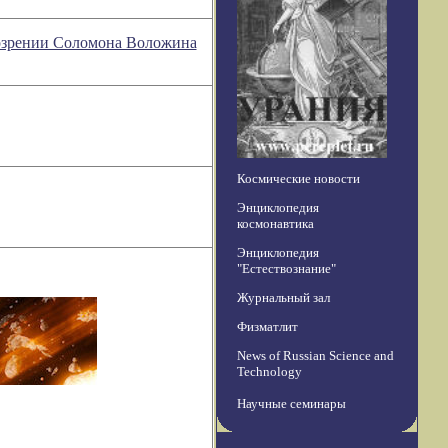
бозрении Соломона Воложина
Космические новости
Энциклопедия
космонавтика
Энциклопедия
"Естествознание"
Журнальный зал
Физматлит
News of Russian Science and
Technology
Научные семинары