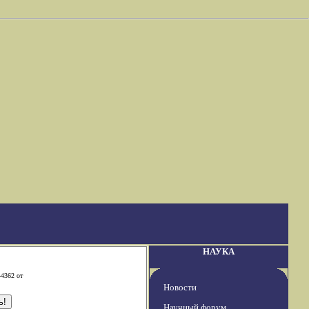
НАУКА
-4362 от
Новости
Научный форум