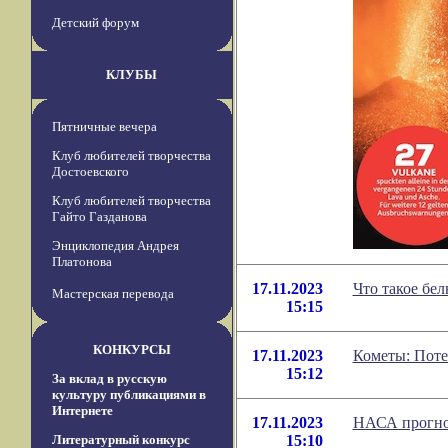
Детский форум
КЛУБЫ
Пятничные вечера
Клуб любителей творчества
Достоевского
Клуб любителей творчества
Гайто Газданова
Энциклопедия Андрея
Платонова
17.11.2023
Что такое бе
Мастерская перевода
15:15
КОНКУРСЫ
17.11.2023
Кометы: Поте
15:12
За вклад в русскую
культуру публикациями в
Интернете
17.11.2023
НАСА прогноз
Литературный конкурс
15:10