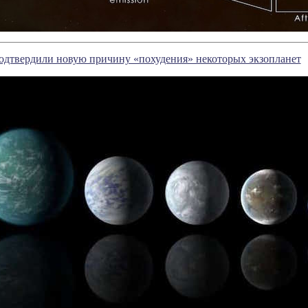
дтвердили новую причину «похудения» некоторых экзопланет