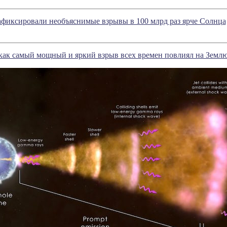
фиксировали необъяснимые взрывы в 100 млрд раз ярче Солнца
как самый мощный и яркий взрыв всех времен повлиял на Земл