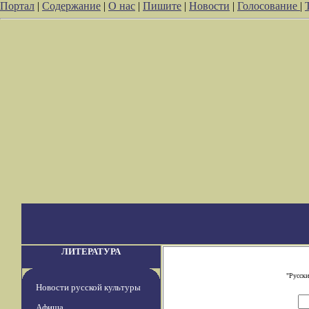
Портал
|
Содержание
|
О нас
|
Пишите
|
Новости
|
Голосование
|
ЛИТЕРАТУРА
"Русски
Новости русской культуры
Афиша