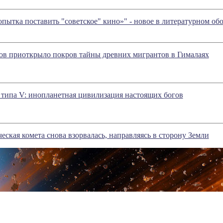
пытка поставить "советское" кино»" - новое в литературном о
ов приоткрыло покров тайны древних мигрантов в Гималаях
типа V: инопланетная цивилизация настоящих богов
еская комета снова взорвалась, направляясь в сторону Земли