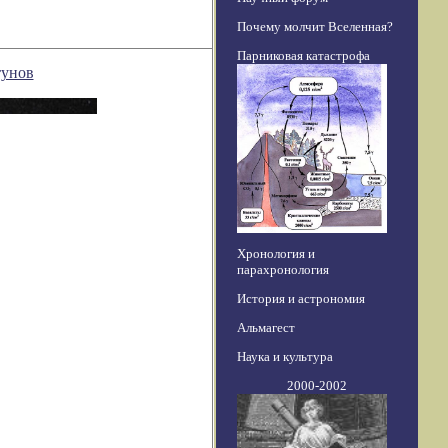
Почему молчит Вселенная?
Парниковая катастрофа
тунов
Хронология и
парахронология
История и астрономия
Альмагест
Наука и культура
2000-2002