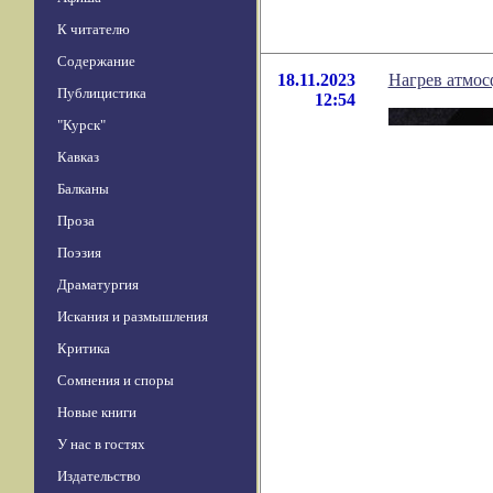
К читателю
Содержание
18.11.2023
Нагрев атмос
Публицистика
12:54
"Курск"
Кавказ
Балканы
Проза
Поэзия
Драматургия
Искания и размышления
Критика
Сомнения и споры
Новые книги
У нас в гостях
Издательство