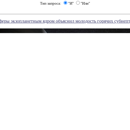
Тип запроса:
"И"
"Или"
феры экзопланетным ядром объяснил молодость горячих субнеп