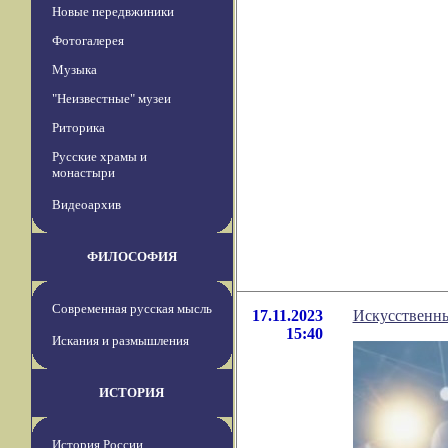
Новые передвжиники
Фотогалерея
Музыка
"Неизвестные" музеи
Риторика
Русские храмы и
монастыри
Видеоархив
ФИЛОСОФИЯ
Современная русская мысль
17.11.2023
Искусственны
15:40
Искания и размышления
ИСТОРИЯ
История России