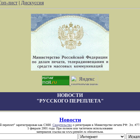
Топ-лист
|
Дискуссия
НОВОСТИ
"РУССКОГО ПЕРЕПЛЕТА"
Новости
й переплет" зарегистрирован как СМИ.
Свидетельство
о регистрации в Министерстве печати РФ: Эл. #77
5 февраля 2001 года. При полном или частичном использовании
материалов ссылка на www.pereplet.ru обязательна.