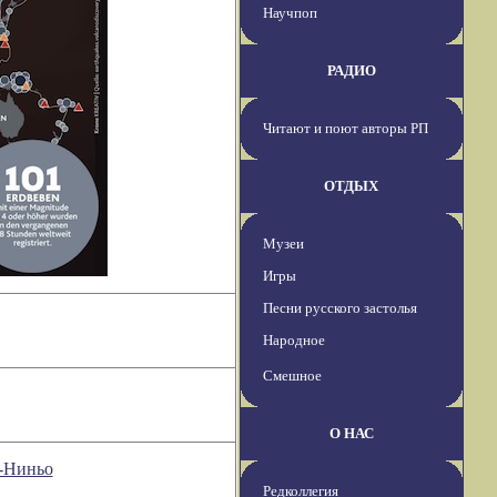
Научпоп
РАДИО
Читают и поют авторы РП
ОТДЫХ
Музеи
Игры
Песни русского застолья
Народное
Смешное
О НАС
ь-Ниньо
Редколлегия