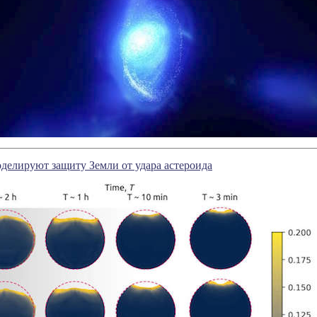
делируют защиту Земли от удара астероида