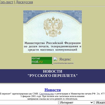
Топ-лист
|
Дискуссия
НОВОСТИ
"РУССКОГО ПЕРЕПЛЕТА"
Новости
й переплет" зарегистрирован как СМИ.
Свидетельство
о регистрации в Министерстве печати РФ: Эл. #77
5 февраля 2001 года. При полном или частичном использовании
материалов ссылка на www.pereplet.ru обязательна.