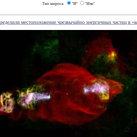
Тип запроса:
"И"
"Или"
пределили местоположение чрезвычайно энергичных частиц в «