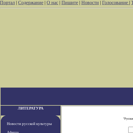
Портал
|
Содержание
|
О нас
|
Пишите
|
Новости
|
Голосование
|
ЛИТЕРАТУРА
"Русски
Новости русской культуры
Афиша