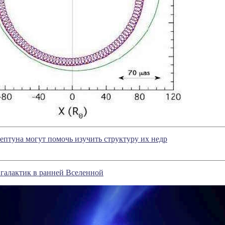
ептуна могут помочь изучить структуру их недр
галактик в ранней Вселенной