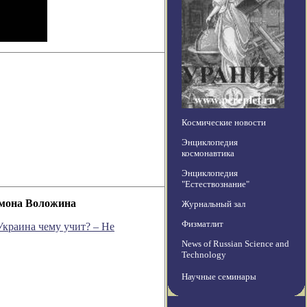
Космические новости
Энциклопедия
космонавтика
Энциклопедия
"Естествознание"
омона Воложина
Журнальный зал
Физматлит
Украина чему учит? – Не
News of Russian Science and
Technology
Научные семинары