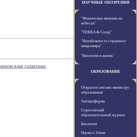
НАУЧНЫЕ ОБОЗРЕНИЯ
"Физические явления на
небесах"
"TERRA & Comp"
"Неизбежность странного
микромира"
"Биология и жизнь"
ивном ядре галактики
ОБРАЗОВАНИЕ
Открытое письмо министру
образования
Антиреформа
Соросовский
образовательный журнал
Биология
Науки о Земле