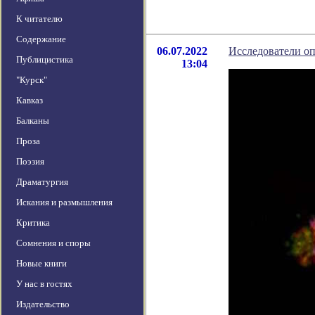
К читателю
Содержание
06.07.2022
Исследователи о
Публицистика
13:04
"Курск"
Кавказ
Балканы
Проза
Поэзия
Драматургия
Искания и размышления
Критика
Сомнения и споры
Новые книги
У нас в гостях
Издательство