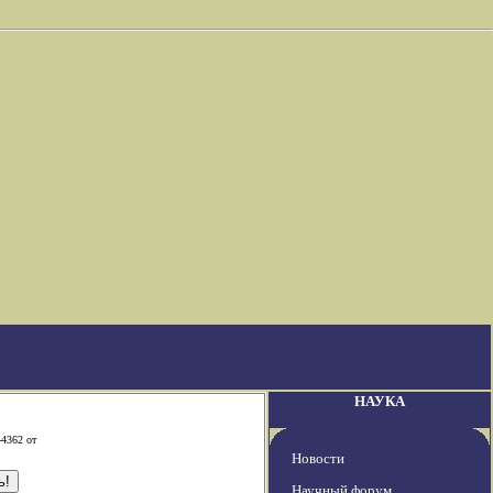
НАУКА
-4362 от
Новости
Научный форум