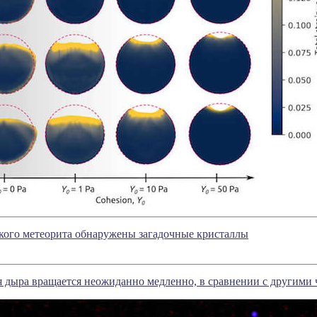
кого метеорита обнаружены загадочные кристаллы
я дыра вращается неожиданно медленно, в сравнении с другим