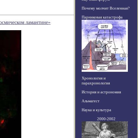
Почему молчит Вселенная?
Парниковая катастрофа
космическом ламантине»
Хронология и
парахронология
История и астрономия
Альмагест
Наука и культура
2000-2002