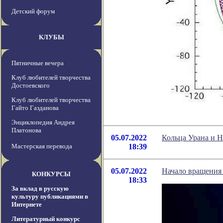
Детский форум
КЛУБЫ
Пятничные вечера
Клуб любителей творчества
Достоевского
Клуб любителей творчества
Гайто Газданова
Энциклопедия Андрея
Платонова
05.07.2022
Кольца Урана и Н
Мастерская перевода
18:39
05.07.2022
Начало вращения 
КОНКУРСЫ
18:33
За вклад в русскую
культуру публикациями в
Интернете
Литературный конкурс