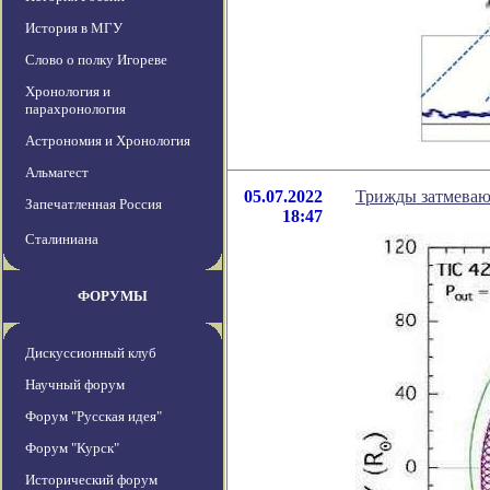
История в МГУ
Слово о полку Игореве
Хронология и
парахронология
Астрономия и Хронология
Альмагест
05.07.2022
Трижды затмеваю
Запечатленная Россия
18:47
Сталиниана
ФОРУМЫ
Дискуссионный клуб
Научный форум
Форум "Русская идея"
Форум "Курск"
Исторический форум