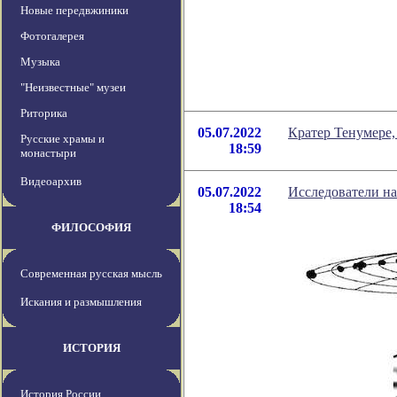
Новые передвжиники
Фотогалерея
Музыка
"Неизвестные" музеи
Риторика
05.07.2022
Кратер Тенумере
Русские храмы и
18:59
монастыри
Видеоархив
05.07.2022
Исследователи на
18:54
ФИЛОСОФИЯ
Современная русская мысль
Искания и размышления
ИСТОРИЯ
История России