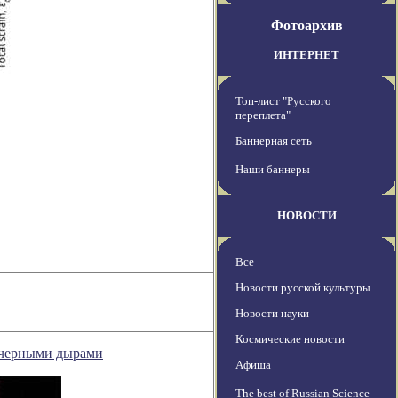
Фотоархив
ИНТЕРНЕТ
Топ-лист "Русского
переплета"
Баннерная сеть
Наши баннеры
НОВОСТИ
Все
Новости русской культуры
Новости науки
Космические новости
и черными дырами
Афиша
The best of Russian Science