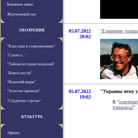
Книжная лавка
Журнальный зал
ОБОЗРЕНИЯ
05.07.2022
"Единение толпы 
20:02
"Классики и современники"
"Слово о..."
"Тайная история творений"
"Книга писем"
"Кошачий ящик"
"Золотые прииски"
05.07.2022
"Украина чему у
19:02
"Сердитые стрелы"
В "
цлитера
торопись!
".
КУЛЬТУРА
Афиша