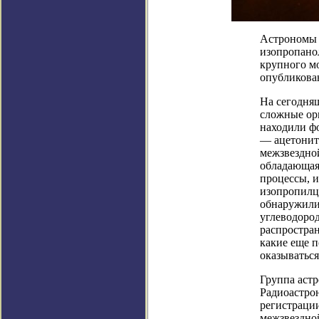
Астрономы 
изопропанол
крупного мо
опубликован
На сегодняш
сложные орг
находили фо
— ацетонит
межзвездно
обладающая 
процессы, и
изопропилц
обнаружили
углеводород
распростра
какие еще 
оказываться
Группа астр
Радиоастро
регистраци
межзвездно