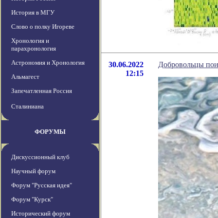
История в МГУ
Слово о полку Игореве
Хронология и
парахронология
Астрономия и Хронология
30.06.2022
Добровольцы пои
12:15
Альмагест
Запечатленная Россия
Сталиниана
ФОРУМЫ
Дискуссионный клуб
Научный форум
Форум "Русская идея"
Форум "Курск"
Исторический форум