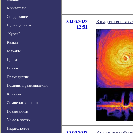
К читателю
Содержание
30.06.2022
Загадочная связь
Публицистика
12:51
"Курск"
Кавказ
Балканы
Проза
Поэзия
Драматургия
Искания и размышления
Критика
Сомнения и споры
Новые книги
У нас в гостях
Издательство
30.06.2022
Астрономы обнар