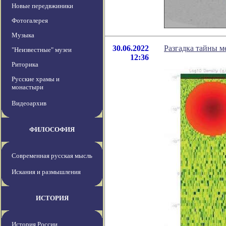
Новые передвжиники
Фотогалерея
Музыка
30.06.2022
Разгадка тайны м
"Неизвестные" музеи
12:36
Риторика
Русские храмы и
монастыри
Видеоархив
ФИЛОСОФИЯ
Современная русская мысль
Искания и размышления
ИСТОРИЯ
История России