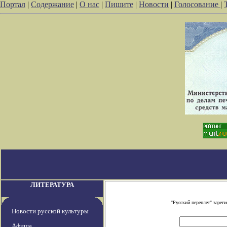
Портал
|
Содержание
|
О нас
|
Пишите
|
Новости
|
Голосование
|
ЛИТЕРАТУРА
"Русский переплет" заре
Новости русской культуры
Афиша