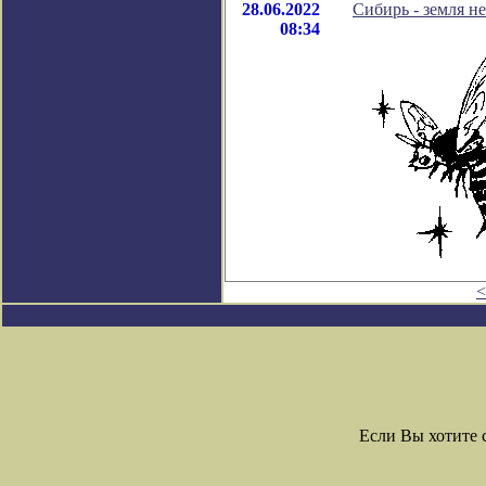
28.06.2022
Сибирь - земля н
08:34
<
Если Вы хотите