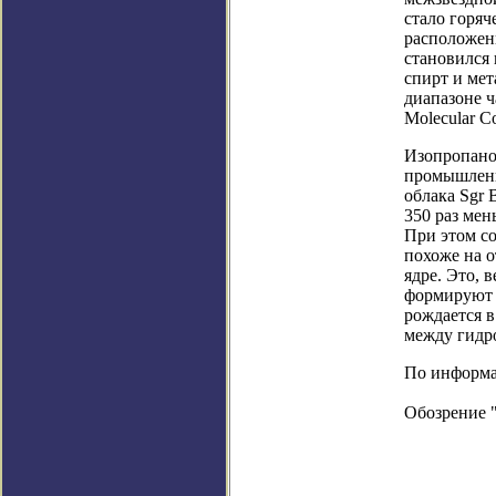
стало горяч
расположен
становился
спирт и мет
диапазоне ч
Molecular C
Изопропанол
промышленн
облака Sgr 
350 раз мен
При этом со
похоже на 
ядре. Это, 
формируют э
рождается 
между гидр
По информаци
Обозрение 