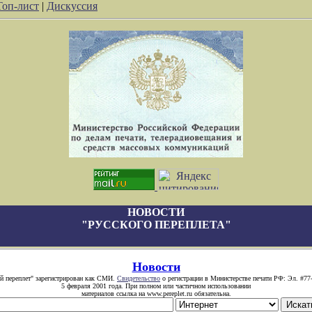
Топ-лист
|
Дискуссия
НОВОСТИ
"РУССКОГО ПЕРЕПЛЕТА"
Новости
й переплет" зарегистрирован как СМИ.
Свидетельство
о регистрации в Министерстве печати РФ: Эл. #77
5 февраля 2001 года. При полном или частичном использовании
материалов ссылка на www.pereplet.ru обязательна.