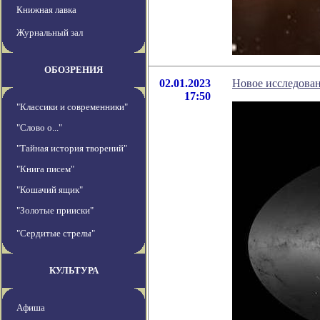
Книжная лавка
Журнальный зал
ОБОЗРЕНИЯ
02.01.2023
Новое исследова
17:50
"Классики и современники"
"Слово о..."
"Тайная история творений"
"Книга писем"
"Кошачий ящик"
"Золотые прииски"
"Сердитые стрелы"
КУЛЬТУРА
Афиша