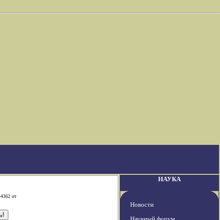
НАУКА
-4362 от
Новости
Научный форум