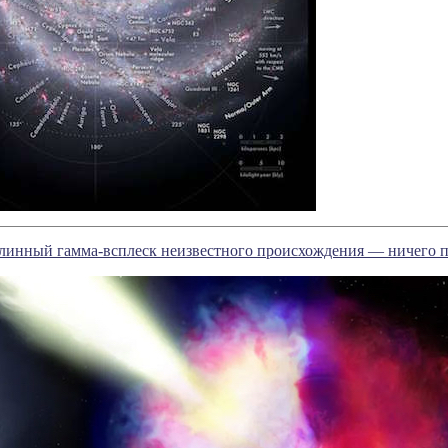
линный гамма-всплеск неизвестного происхождения — ничего п