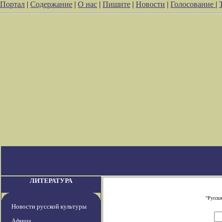
Портал
|
Содержание
|
О нас
|
Пишите
|
Новости
|
Голосование
|
ЛИТЕРАТУРА
"Русски
Новости русской культуры
Афиша