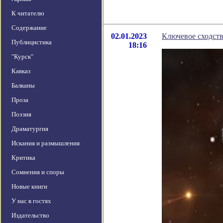
К читателю
Содержание
02.01.2023
Ключевое сходст
Публицистика
18:16
"Курск"
Кавказ
Балканы
Проза
Поэзия
Драматургия
Искания и размышления
Критика
Сомнения и споры
Новые книги
У нас в гостях
Издательство