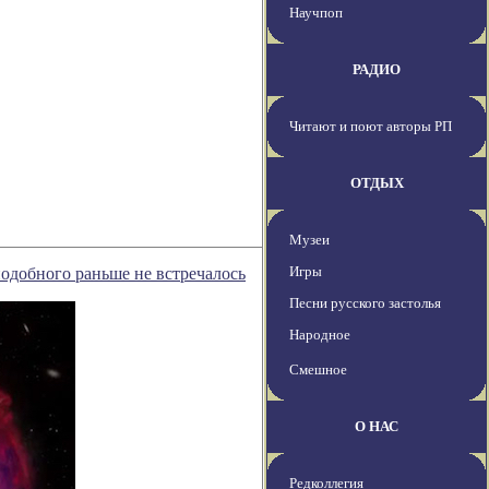
Научпоп
РАДИО
Читают и поют авторы РП
ОТДЫХ
Музеи
Игры
одобного раньше не встречалось
Песни русского застолья
Народное
Смешное
О НАС
Редколлегия