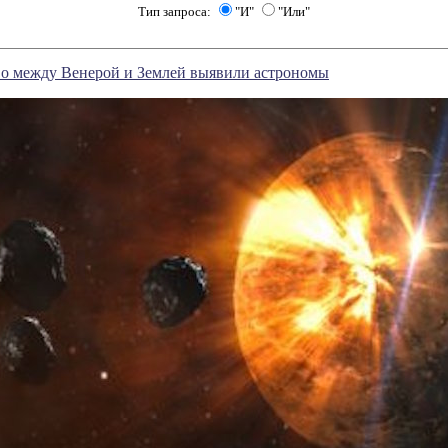
Тип запроса:
"И"
"Или"
во между Венерой и Землей выявили астрономы