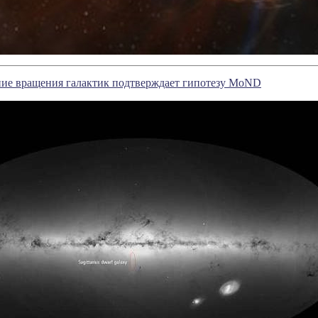
ние вращения галактик подтверждает гипотезу MoND