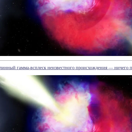
линный гамма-всплеск неизвестного происхождения — ничего п