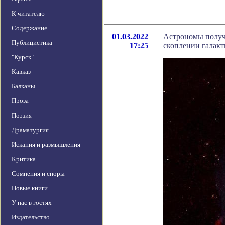
К читателю
Содержание
01.03.2022
Астрономы получ
Публицистика
17:25
скоплении галакт
"Курск"
Кавказ
Балканы
Проза
Поэзия
Драматургия
Искания и размышления
Критика
Сомнения и споры
Новые книги
У нас в гостях
Издательство