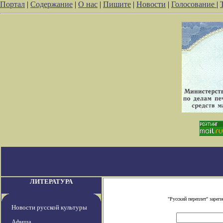
Портал
|
Содержание
|
О нас
|
Пишите
|
Новости
|
Голосование
|
ЛИТЕРАТУРА
"Русский переплет" заре
Новости русской культуры
Афиша