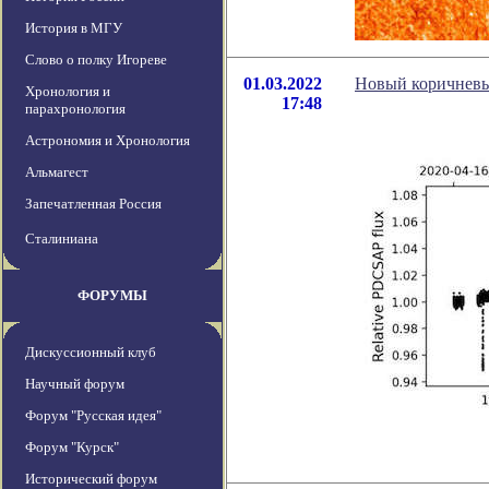
История в МГУ
Слово о полку Игореве
01.03.2022
Новый коричневы
Хронология и
17:48
парахронология
Астрономия и Хронология
Альмагест
Запечатленная Россия
Сталиниана
ФОРУМЫ
Дискуссионный клуб
Научный форум
Форум "Русская идея"
Форум "Курск"
Исторический форум