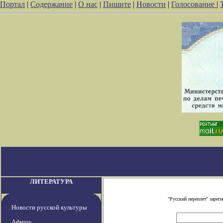
Портал
|
Содержание
|
О нас
|
Пишите
|
Новости
|
Голосование
|
ЛИТЕРАТУРА
"Русский переплет" заре
Новости русской культуры
Афиша