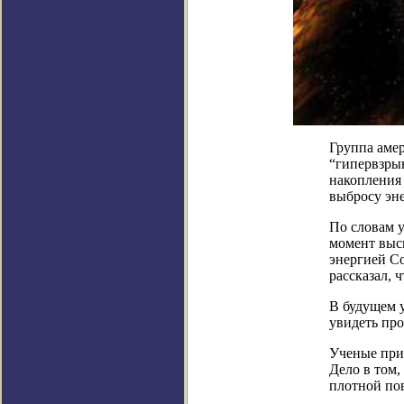
Группа амер
“гипервзрыв
накопления 
выбросу эне
По словам у
момент выс
энергией Со
рассказал, 
В будущем 
увидеть про
Ученые приш
Дело в том,
плотной по