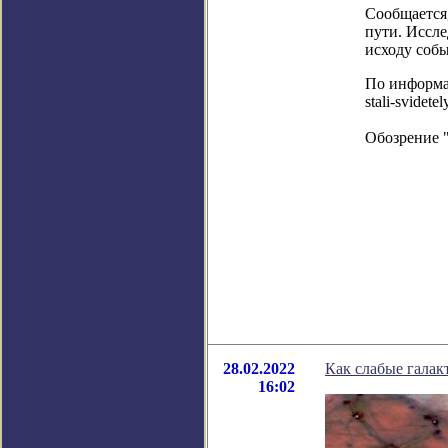
Сообщается
пути. Иссл
исходу соб
По информаци
stali-svidet
Обозрение 
28.02.2022
Как слабые галак
16:02