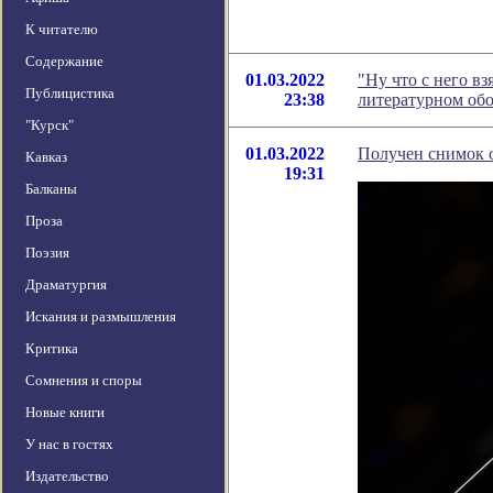
К читателю
Содержание
01.03.2022
"Ну что с него вз
Публицистика
23:38
литературном об
"Курск"
01.03.2022
Получен снимок 
Кавказ
19:31
Балканы
Проза
Поэзия
Драматургия
Искания и размышления
Критика
Сомнения и споры
Новые книги
У нас в гостях
Издательство