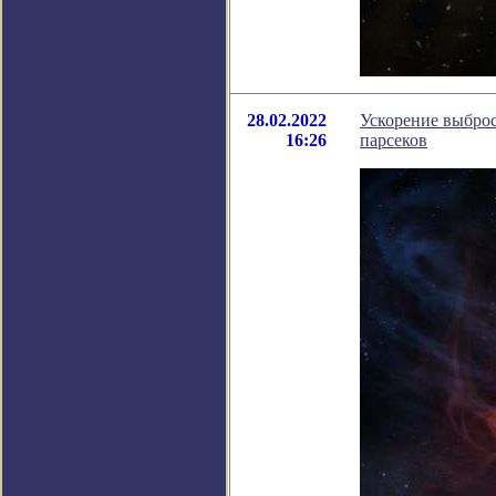
28.02.2022
Ускорение выброс
16:26
парсеков