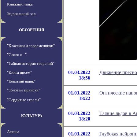
Книжная лавка
Журнальный зал
ОБОЗРЕНИЯ
"Классики и современники"
"Слово о..."
"Тайная история творений"
01.03.2022
Движение пресной
"Книга писем"
18:56
"Кошачий ящик"
"Золотые прииски"
01.03.2022
Оптические нанок
18:22
"Сердитые стрелы"
01.03.2022
Таяние льдов в А
КУЛЬТУРА
18:20
Афиша
01.03.2022
Глубокая нейронн