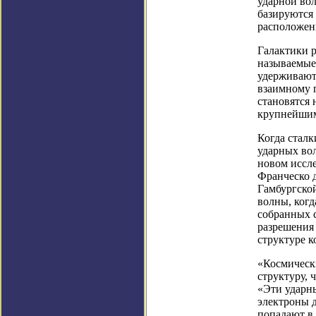
ударной во
базируются
расположен
Галактики 
называемые
удерживаютс
взаимному 
становятся
крупнейшим
Когда стал
ударных во
новом иссл
Франческо д
Гамбургско
волны, ког
собранных 
разрешения
структуре к
«Космическ
структуру, 
«Эти ударны
электроны д
попадают в