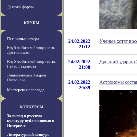
Детский форум
КЛУБЫ
Пятничные вечера
24.02.2022
Учёные хотят вос
21:12
Клуб любителей творчества
Достоевского
Клуб любителей творчества
24.02.2022
Древний удар по 
Гайто Газданова
21:08
Энциклопедия Андрея
Платонова
24.02.2022
Астрономы состав
20:39
Мастерская перевода
КОНКУРСЫ
За вклад в русскую
культуру публикациями в
Интернете
Литературный конкурс