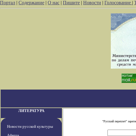
Портал
|
Содержание
|
О нас
|
Пишите
|
Новости
|
Голосование
|
ЛИТЕРАТУРА
"Русский переплет" заре
Новости русской культуры
Афиша