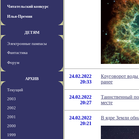
Читательский конкурс
Илья-Премия
ДЕТЯМ
Электронные пампасы
Фантастика
Форум
24.02.2022
Круговорот воды 
АРХИВ
20:33
ранее
Текущий
24.02.2022
Таинственный по
2003
20:27
месте
2002
2001
24.02.2022
В ядре Земли обн
20:21
2000
1999