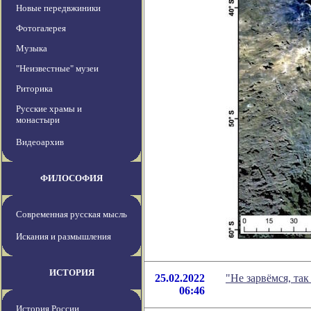
Новые передвжиники
Фотогалерея
Музыка
"Неизвестные" музеи
Риторика
Русские храмы и
монастыри
Видеоархив
ФИЛОСОФИЯ
Современная русская мысль
Искания и размышления
ИСТОРИЯ
25.02.2022
"Не зарвёмся, та
06:46
История России