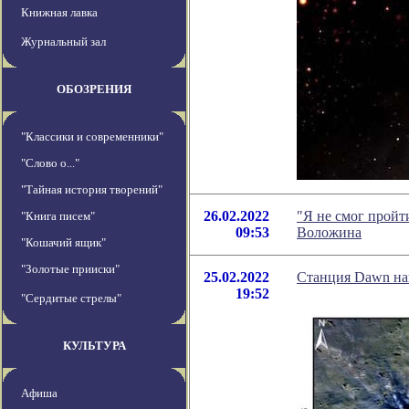
Книжная лавка
Журнальный зал
ОБОЗРЕНИЯ
"Классики и современники"
"Слово о..."
"Тайная история творений"
26.02.2022
"Я не смог пройт
"Книга писем"
09:53
Воложина
"Кошачий ящик"
"Золотые прииски"
25.02.2022
Станция Dawn наш
19:52
"Сердитые стрелы"
КУЛЬТУРА
Афиша