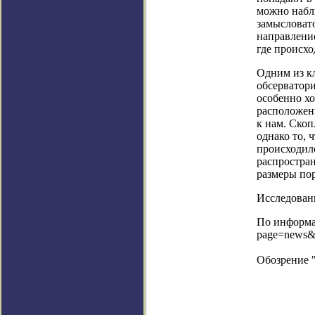
можно набл
замысловат
направление
где происхо
Одним из к
обсерватори
особенно х
расположен
к нам. Скоп
однако то, 
происходило
распростран
размеры по
Исследовани
По информац
page=news&
Обозрение 