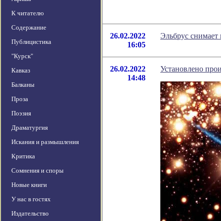
К читателю
Содержание
26.02.2022
Эльбрус снимает 
Публицистика
16:05
"Курск"
26.02.2022
Установлено прои
Кавказ
14:48
Балканы
Проза
Поэзия
Драматургия
Искания и размышления
Критика
Сомнения и споры
Новые книги
У нас в гостях
Издательство