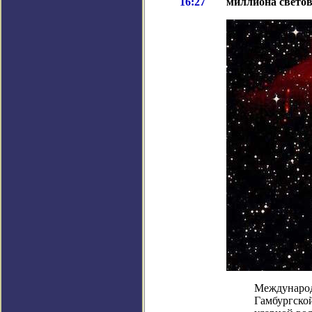
16:27
миллиона свето
Международ
Гамбургско