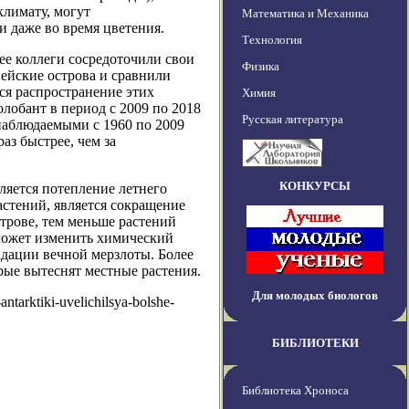
лимату, могут
Математика и Механика
и даже во время цветения.
Технология
ее коллеги сосредоточили свои
Физика
ейские острова и сравнили
я распространение этих
Химия
олобант в период с 2009 по 2018
Русская литература
 наблюдаемыми с 1960 по 2009
аз быстрее, чем за
КОНКУРСЫ
ляется потепление летнего
астений, является сокращение
трове, тем меньше растений
 может изменить химический
адации вечной мерзлоты. Более
рые вытеснят местные растения.
Для молодых биологов
antarktiki-uvelichilsya-bolshe-
БИБЛИОТЕКИ
Библиотека Хроноса