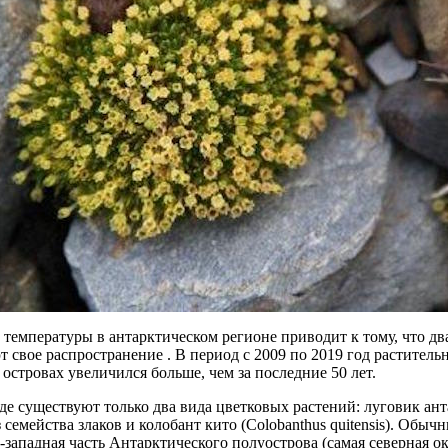
емпературы в антарктическом регионе приводит к тому, что дв
 свое распространение . В период с 2009 по 2019 год растител
островах увеличился больше, чем за последние 50 лет.
е существуют только два вида цветковых растений: луговик ант
 из семейства злаков и колобант кито (Colobanthus quitensis). Об
-западная часть Антарктического полуострова (самая северная о