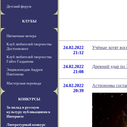
Детский форум
КЛУБЫ
Пятничные вечера
Клуб любителей творчества
24.02.2022
Учёные хотят вос
Достоевского
21:12
Клуб любителей творчества
Гайто Газданова
24.02.2022
Древний удар по 
Энциклопедия Андрея
21:08
Платонова
Мастерская перевода
24.02.2022
Астрономы состав
20:39
КОНКУРСЫ
За вклад в русскую
культуру публикациями в
Интернете
Литературный конкурс