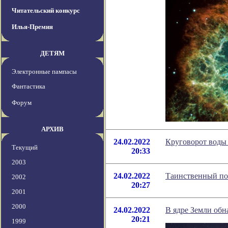
Читательский конкурс
Илья-Премия
ДЕТЯМ
Электронные пампасы
Фантастика
Форум
АРХИВ
24.02.2022
Круговорот воды 
Текущий
20:33
2003
24.02.2022
Таинственный по
2002
20:27
2001
2000
24.02.2022
В ядре Земли обн
20:21
1999