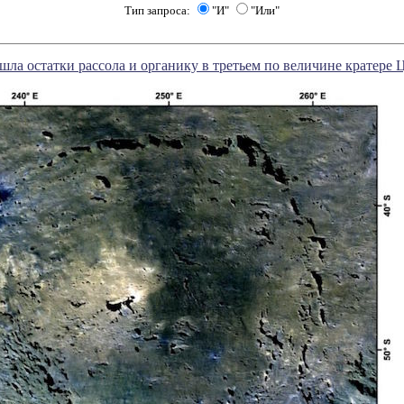
Тип запроса:
"И"
"Или"
ла остатки рассола и органику в третьем по величине кратере 