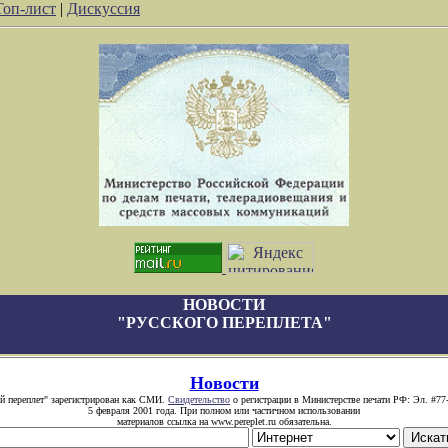
Топ-лист
|
Дискуссия
НОВОСТИ
"РУССКОГО ПЕРЕПЛЕТА"
Новости
й переплет" зарегистрирован как СМИ.
Свидетельство
о регистрации в Министерстве печати РФ: Эл. #77
5 февраля 2001 года. При полном или частичном использовании
материалов ссылка на www.pereplet.ru обязательна.