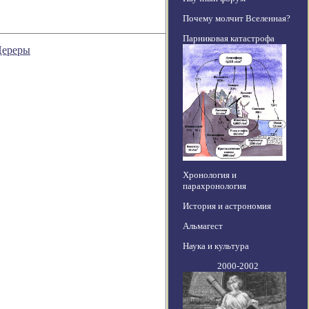
Почему молчит Вселенная?
Парниковая катастрофа
Цереры
Хронология и
парахронология
История и астрономия
Альмагест
Наука и культура
2000-2002