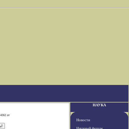
НАУКА
-4362 от
Новости
Научный форум