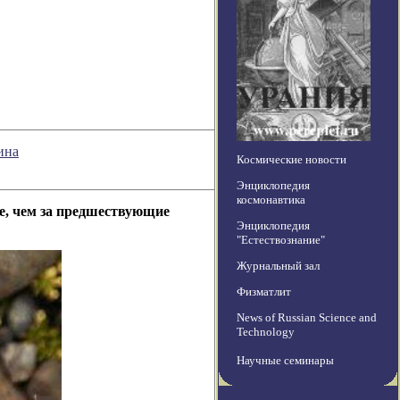
ина
Космические новости
Энциклопедия
космонавтика
е, чем за предшествующие
Энциклопедия
"Естествознание"
Журнальный зал
Физматлит
News of Russian Science and
Technology
Научные семинары