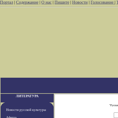
Портал
|
Содержание
|
О нас
|
Пишите
|
Новости
|
Голосование
|
ЛИТЕРАТУРА
"Русски
Новости русской культуры
Афиша