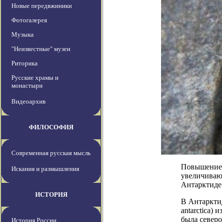
Новые передвжиники
Фотогалерея
Музыка
"Неизвестные" музеи
Риторика
Русские храмы и
монастыри
Видеоархив
ФИЛОСОФИЯ
Современная русская мысль
Повышение т
Искания и размышления
увеличивают
Антарктиде 
ИСТОРИЯ
В Антарктид
antarctica)
была северо
История России