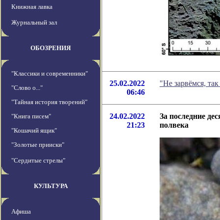
Книжная лавка
Журнальный зал
ОБОЗРЕНИЯ
"Классики и современники"
25.02.2022
"Не зарвёмся, та
"Слово о..."
06:46
"Тайная история творений"
24.02.2022
За последние де
"Книга писем"
21:23
полвека
"Кошачий ящик"
"Золотые прииски"
"Сердитые стрелы"
КУЛЬТУРА
Афиша