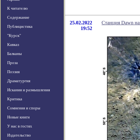
К читателю
Содержание
25.02.2022
Станция Dawn наш
Публицистика
19:52
"Курск"
Кавказ
Балканы
Проза
Поэзия
Драматургия
Искания и размышления
Критика
Сомнения и споры
Новые книги
У нас в гостях
Издательство