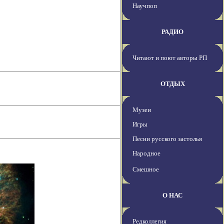
Научпоп
РАДИО
Читают и поют авторы РП
ОТДЫХ
Музеи
Игры
Песни русского застолья
Народное
Смешное
О НАС
Редколлегия