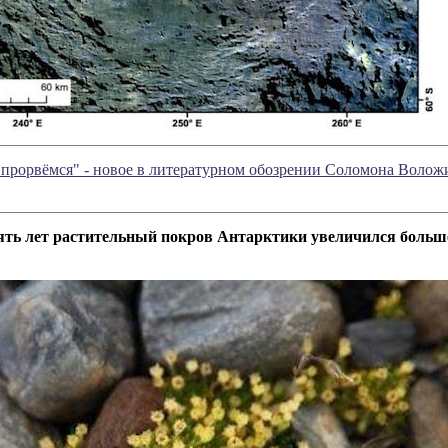
к прорвёмся" - новое в литературном обозрении Соломона Волож
сять лет растительный покров Антарктики увеличился больш