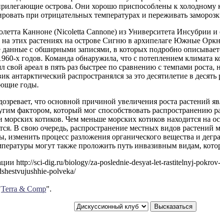
прилегающие острова. Они хорошо приспособлены к холодному к
ровать при отрицательных температурах и переживать заморозк
летта Канноне (Nicoletta Cannone) из Университета Инсубрии и 
 на этих растениях на острове Сигню в архипелаге Южные Оркн
 данные с обширными записями, в которых подробно описываетс
1960-х годов. Команда обнаружила, что с потеплением климата к
л свой ареал в пять раз быстрее по сравнению с темпами роста,
вик антарктический распространялся за это десятилетие в десять р
ющие годы.
озревает, что основной причиной увеличения роста растений яв
угим фактором, который мог способствовать распространению р
 морских котиков. Чем меньше морских котиков находится на ос
тся. В свою очередь, распространение местных видов растений
ы, изменить процесс разложения органического вещества и дегр
мпературы могут также проложить путь инвазивным видам, кото
 http://sci-dig.ru/biology/za-poslednie-desyat-let-rastitelnyj-pokrov-
shestvujushhie-polveka/
"
Terra & Comp
".