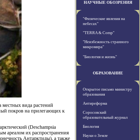
НАУЧНЫЕ ОБОЗРЕНИЯ
"Физические явления на
небесах"
"TERRA & Comp"
"Неизбежность странного
микромира"
"Биология и жизнь"
ОБРАЗОВАНИЕ
Открытое письмо министру
образования
Антиреформа
а местных вида растений
ьный покров на прилегающих к
Соросовский
образовательный журнал
Биология
арктический (Deschampsia
ычным ареалом их распространения
Науки о Земле
конечность Антарктиды), а также