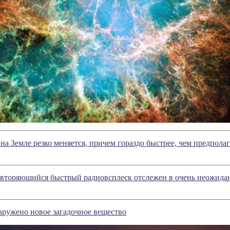
на Земле резко меняется, причем гораздо быстрее, чем предполаг
вторяющийся быстрый радиовсплеск отслежен в очень неожида
аружено новое загадочное вещество