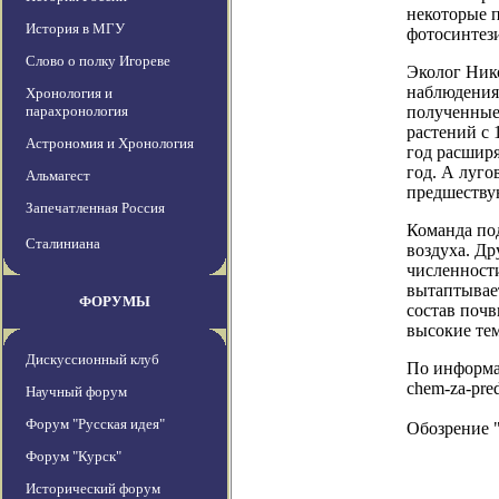
некоторые 
История в МГУ
фотосинтези
Слово о полку Игореве
Эколог Нико
наблюдения
Хронология и
парахронология
полученные
растений с 
Астрономия и Хронология
год расширя
год. А луго
Альмагест
предшеству
Запечатленная Россия
Команда под
Сталиниана
воздуха. Др
численности
вытаптывае
ФОРУМЫ
состав почв
высокие те
Дискуссионный клуб
По информации
chem-za-pred
Научный форум
Форум "Русская идея"
Обозрение 
Форум "Курск"
Исторический форум