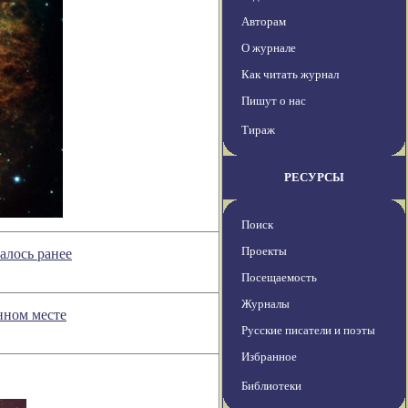
Авторам
О журнале
Как читать журнал
Пишут о нас
Тираж
РЕСУРСЫ
Поиск
Проекты
алось ранее
Посещаемость
Журналы
нном месте
Русские писатели и поэты
Избранное
Библиотеки