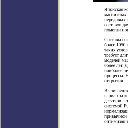
Японская к
магнитных п
передовых 
составов дл
помогли но
Составы со
более 1050
таких усло
требует дл
моделей маш
более лет. 
наиболее п
процессы. Н
открытия.
Вычисления
варианты ко
десятков ле
системой Fu
нормализац
привычной 
оптимизации