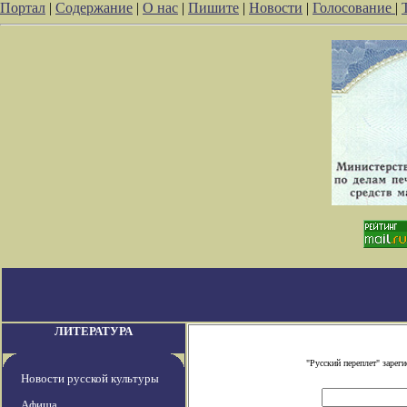
Портал
|
Содержание
|
О нас
|
Пишите
|
Новости
|
Голосование
|
ЛИТЕРАТУРА
"Русский переплет" заре
Новости русской культуры
Афиша