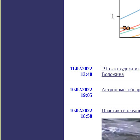
11.02.2022
"Что-то художник
13:40
Воложина
10.02.2022
Астрономы обнар
19:05
10.02.2022
Пластика в океане
18:58