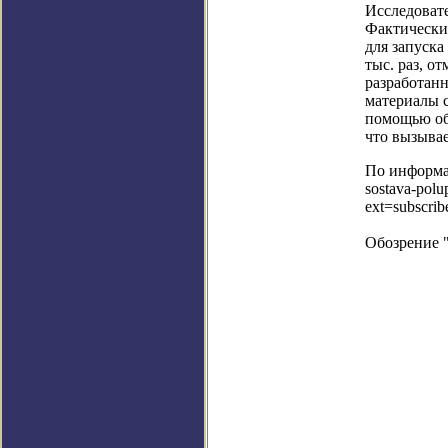
Исследоват
Фактически
для запуска
тыс. раз, о
разработан
материалы с
помощью об
что вызыва
По информац
sostava-polu
ext=subscri
Обозрение 