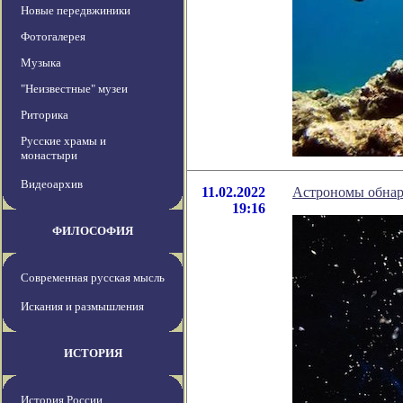
Новые передвжиники
Фотогалерея
Музыка
"Неизвестные" музеи
Риторика
Русские храмы и
монастыри
Видеоархив
11.02.2022
Астрономы обнар
19:16
ФИЛОСОФИЯ
Современная русская мысль
Искания и размышления
ИСТОРИЯ
История России