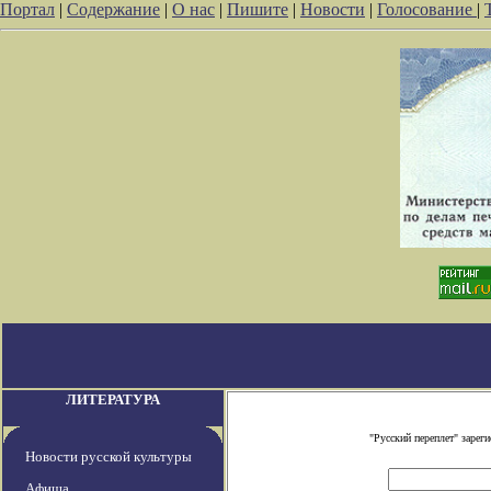
Портал
|
Содержание
|
О нас
|
Пишите
|
Новости
|
Голосование
|
ЛИТЕРАТУРА
"Русский переплет" заре
Новости русской культуры
Афиша