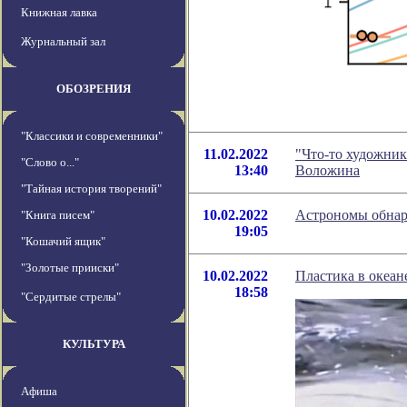
Книжная лавка
Журнальный зал
ОБОЗРЕНИЯ
"Классики и современники"
11.02.2022
"Что-то художник
"Слово о..."
13:40
Воложина
"Тайная история творений"
10.02.2022
Астрономы обнар
"Книга писем"
19:05
"Кошачий ящик"
"Золотые прииски"
10.02.2022
Пластика в океане
18:58
"Сердитые стрелы"
КУЛЬТУРА
Афиша