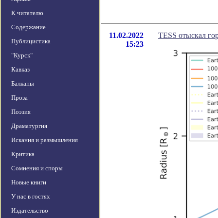
К читателю
Содержание
11.02.2022
TESS отыскал гор
Публицистика
15:23
"Курск"
Кавказ
Балканы
Проза
Поэзия
Драматургия
Искания и размышления
Критика
Сомнения и споры
Новые книги
У нас в гостях
Издательство