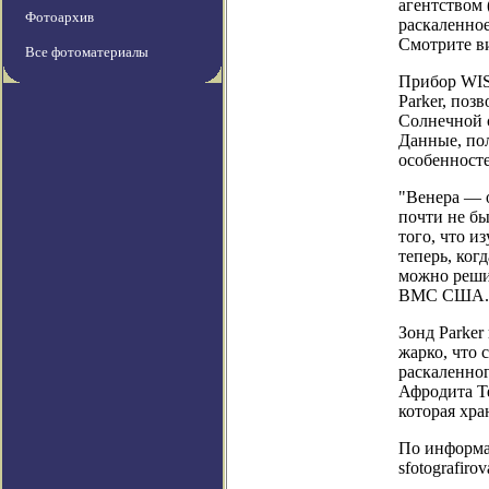
агентством
Фотоархив
раскаленное
Смотрите в
Все фотоматериалы
Прибор WISP
Parker, поз
Солнечной 
Данные, по
особенност
"Венера — о
почти не бы
того, что и
теперь, ког
можно решит
ВМС США.
Зонд Parker
жарко, что 
раскаленно
Афродита Те
которая хра
По информаци
sfotografiro