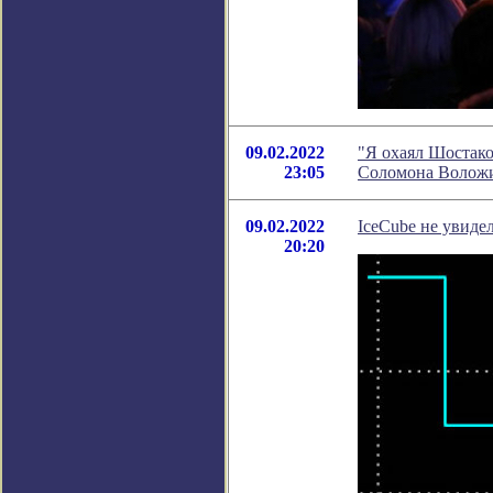
09.02.2022
"Я охаял Шостако
23:05
Соломона Волож
09.02.2022
IceCube не увиде
20:20